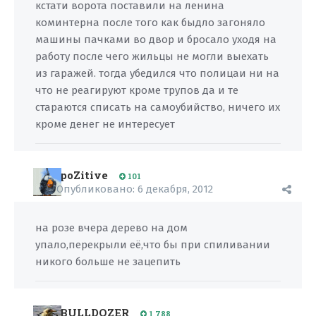
кстати ворота поставили на ленина
коминтерна после того как быдло загоняло
машины пачками во двор и бросало уходя на
работу после чего жильцы не могли выехать
из гаражей. тогда убедился что полицаи ни на
что не реагируют кроме трупов да и те
стараются списать на самоубийство, ничего их
кроме денег не интересует
poZitive
101
Опубликовано:
6 декабря, 2012
на розе вчера дерево на дом
упало,перекрыли её,что бы при спиливании
никого больше не зацепить
BULLDOZER
1 788