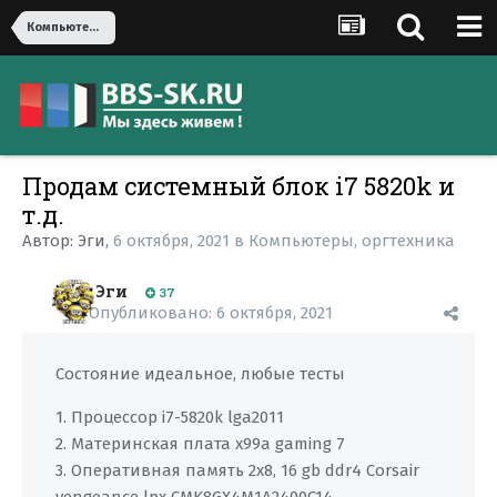
Компьютеры, оргтехника
Продам системный блок i7 5820k и
т.д.
Автор:
Эги
,
6 октября, 2021
в
Компьютеры, оргтехника
Эги
37
Опубликовано:
6 октября, 2021
Состояние идеальное, любые тесты
1. Процессор i7-5820k lga2011
2. Материнская плата x99a gaming 7
3. Оперативная память 2х8, 16 gb ddr4 Corsair