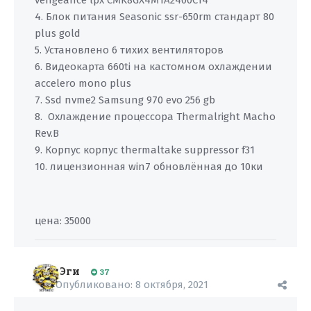
vengeance lpx CMK8GX4M1A2400C14
4. Блок питания Seasonic ssr-650rm стандарт 80
plus gold
5. Установлено 6 тихих вентиляторов
6. Видеокарта 660ti на кастомном охлаждении
accelero mono plus
7. Ssd nvme2 Samsung 970 evo 256 gb
8. Охлаждение процессора Thermalright Macho
Rev.B
9. Корпус корпус thermaltake suppressor f31
10. лицензионная win7 обновлённая до 10ки
цена: 35000
Эги
37
Опубликовано:
8 октября, 2021