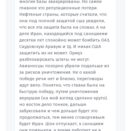
многие базы эвакуированы. Но самое
главное это репутационные потери.
Нефтяные страны, которые считали, что
они под полной защитой сша увидели,
что вся эта защита была на словах. А на
деле Иран, находящийся под санкциями
десятки лет спокойно может бомбить ОАЭ,
Саудовскую Аравую и тд. И никак США
защитить их не может. Ормуз
разблокировать штаты не могут.
Авианосцы позорно убрали подальше из
за рисков уничтожения. Не о какой
победе речи нет и близко, переговоры
идут вяло. Понятно, что ставка была на
быструю победу, путем уничтожения
верхушки (на мой взгляд сделано круто),
но восток дело тонкое, дальше
забуксовали и чем дольше будет это
продолжаться, тем менее сговорчивым
будет Иран. Шок отпускает, к санкциям
они привыкли, а время работает не в