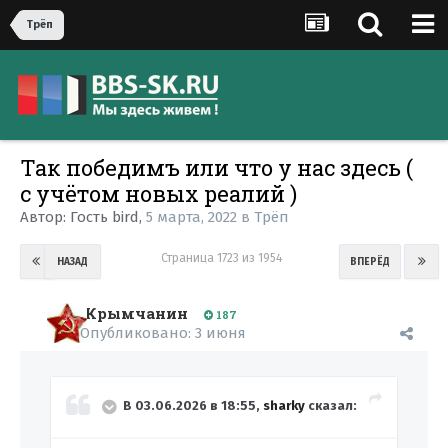
Трёп
Так победимъ или что у нас здесь (
с учётом новых реалий )
Автор:
Гость bird
,
5 марта, 2022
в
Трёп
Страница 1723 из 1954
НАЗАД
ВПЕРЁД
Крымчанин
187
Опубликовано:
3 июня
В 03.06.2026 в 18:55,
sharky
сказал: