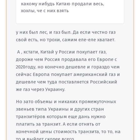
какому нибудь Китаю продали весь,
хохлы, че с них взять
у них был лес, и газ был. Да если честно газ
свой есть, но трохи, самим еле-еле хватает.
А , кстати, Китай у России покупает газ,
дороже чем Россия продавала его Европе с
2020году, но конечно дешевле и гораздо чем
сейчас Европа покупает американский газ и
дешевле чем туда поставляется Российский
же газ через Украину.
Но зато объемы и никаких промежуточных
звеньев типа Украины и других стран
транзитёров которым еще дань нужно
платить за транзит. А если отнять от
конечной цены стоимость транзита, то то, на
то и выйдет скорее всего.