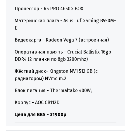
Процессор - R5 PRO 4650G BOX
Материнская плата - Asus Tuf Gaming B550M-
E
Видеокарта - Radeon Vega 7 (встроенная)
Оперативная память - Crucial Ballistix 16gb
DDR4 (2 планки по 8gb 3200mhz)
Жёсткий диск-
Kingston NV1 512 GB (с
радиатором) NVme m.2
;
Блок питания - Thermaltake 400W;
Корпус - AOC CB112D
Цена для BBS - 31900р