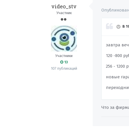
video_stv
Опубликова
Участник
В 1
завтра ве
120 -800 ру
Участники
13
256 - 1200 
107 публикаций
новые гар
переходник
Что за фирм