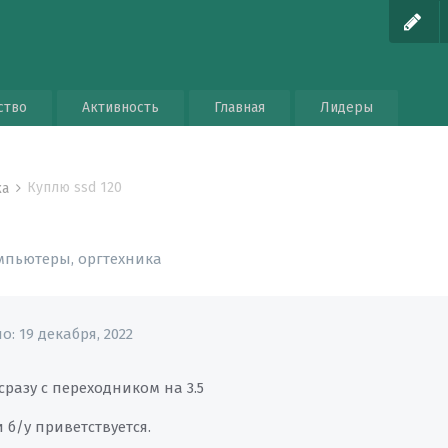
ство
Активность
Главная
Лидеры
Куплю ssd 120
ка
мпьютеры, оргтехника
но:
19 декабря, 2022
разу с переходником на 3.5
б/у приветствуется.