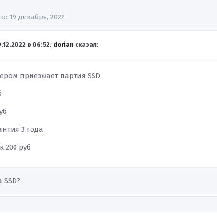
но:
19 декабря, 2022
9.12.2022 в 06:52,
dorian
сказал:
чером приезжает партия SSD
б
руб
антия 3 года
 200 руб
а SSD?