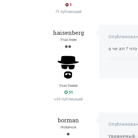
1
75 публикаций
haisenberg
Опубликова
Участник
а че ап ? чт
Участники
51
469 публикаций
borman
Опубликова
Новичок
Уважаемый, 