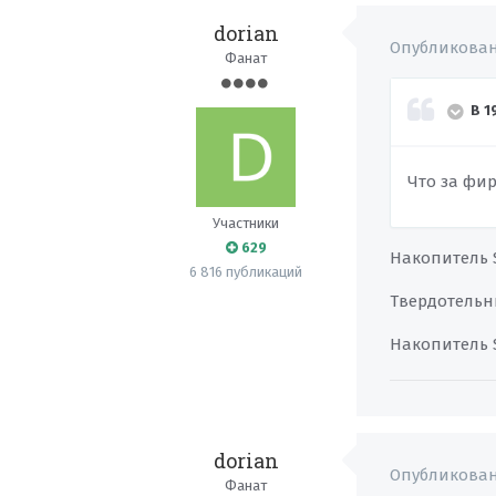
dorian
Опубликова
Фанат
В 1
Что за фи
Участники
629
Накопитель SS
6 816 публикаций
Твердотельный
Накопитель SS
dorian
Опубликова
Фанат