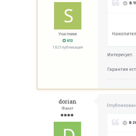
В 1
Накопитель 
Участники
613
1 821 публикация
Интересует.
Гарантия ест
dorian
Опубликова
Фанат
В 2