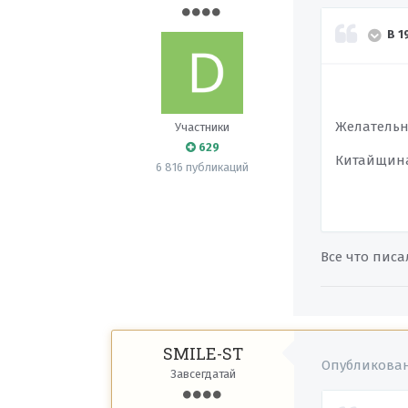
В 1
Желательно
Участники
629
Китайщина
6 816 публикаций
Все что писа
SMILE-ST
Опубликова
Завсегдатай