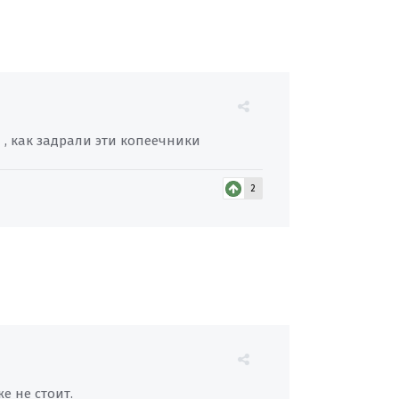
ы , как задрали эти копеечники
2
е не стоит.