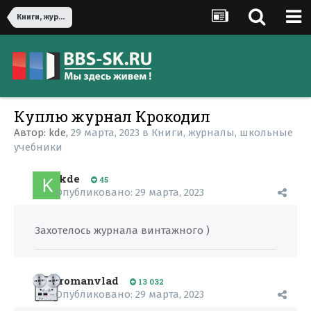
Книги, журналы, школьные учебники
Куплю журнал Крокодил
Автор:
kde
,
29 марта, 2023
в
Книги, журналы, школьные
учебники
kde
45
Опубликовано:
29 марта, 2023
Захотелось журнала винтажного )
romanvlad
13 032
Опубликовано:
29 марта, 2023