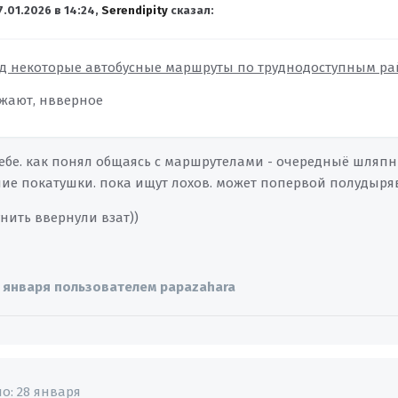
7.01.2026 в 14:24,
Serendipity
сказал:
ад некоторые автобусные маршруты по труднодоступным ра
жают, нвверное
себе. как понял общаясь с маршрутелами - очередныё шля
ие покатушки. пока ищут лохов. может попервой полудыряв
нить ввернули взат))
 января
пользователем papazahara
но:
28 января