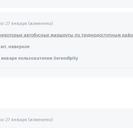
но:
27 января
(изменено)
 некоторые автобусные маршруты по труднодоступным райо
ют, нвверное
 января
пользователем Serendipity
но:
27 января
(изменено)