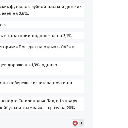
ких футболок, зубной пасты и детских
евел на 2,6%.
сь.
нь в санатории подорожал на 3,1%.
егории: «Поездка на отдых в ОАЭ» и
цев дороже на 1,3%, однако
и на побережье взлетела почти на
спорте Ставрополья. Так, с 1 января
лейбусах и трамваях — сразу на 20%.
1