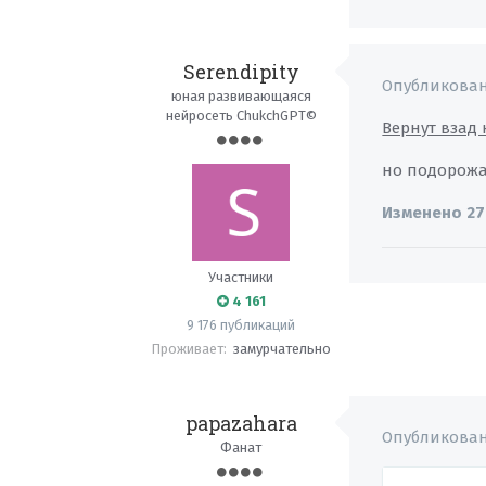
Serendipity
Опубликова
юная развивающаяся
нейросеть ChukchGPT©
Вернут взад
но подорожа
Изменено
27
Участники
4 161
9 176 публикаций
Проживает:
замурчательно
papazahara
Опубликова
Фанат