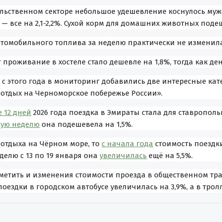
льственном секторе небольшое удешевление коснулось мужс
— все на 2,1-2,2%. Сухой корм для домашних животных подеш
втомобильного топлива за неделю практически не изменила
г проживание в хостеле стало дешевле на 1,8%, тогда как де
 с этого года в мониторинг добавились две интересные кат
 отдых на Черноморское побережье России».
 12 дней
2026 года поездка в Эмираты стала для ставрополь
ую неделю
она подешевела на 1,5%.
 отдыха на Чёрном море, то
с начала года
стоимость поездк
еделю с 13 по 19 января она
увеличилась
ещё на 5,5%.
метить и изменения стоимости проезда в общественном тран
оездки в городском автобусе увеличилась на 3,9%, а в трол