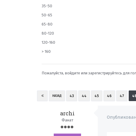
35-50
50-65
65-80
80-120
120-160
> 160
Пожалуйста,
войдите
или
зарегистрируйтесь
для го
43
44
45
46
47
4
НАЗАД
archi
Опубликова
Фанат