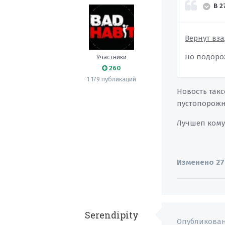
В 2
Вернут вз
но подоро
Участники
260
1 179 публикаций
Новость так
пустопорожн
Лучшеп кому
Изменено
27
Serendipity
Опубликова