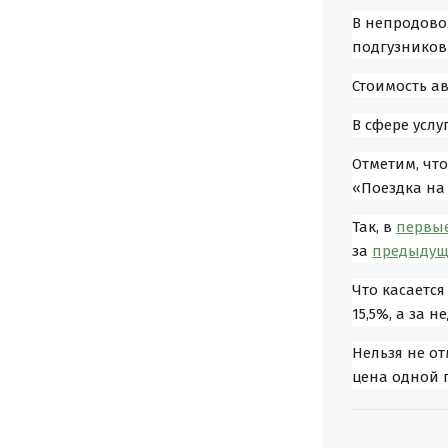
В непродово
подгузников 
Стоимость а
В сфере услу
Отметим, что
«Поездка на
Так, в
первые
за
предыдущ
Что касается
15,5%, а за н
Нельзя не от
цена одной п