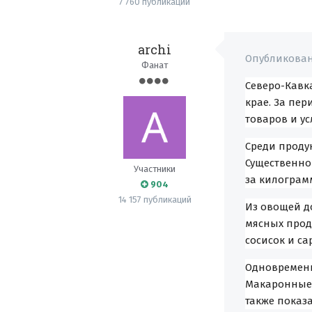
7 760 публикаций
archi
Опубликова
Фанат
Северо-Кавк
крае. За пе
товаров и ус
Среди проду
Существенно
Участники
за килограм
904
14 157 публикаций
Из овощей до
мясных прод
сосисок и сар
Одновременн
Макаронные 
также показ