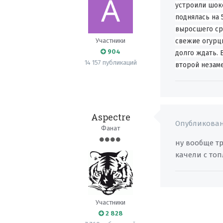
устроили шоко
поднялась на 
выросшего сра
Участники
свежие огурцы
904
долго ждать. 
14 157 публикаций
второй незам
Aspectre
Опубликова
Фанат
ну вообще т
качели с то
Участники
2 828