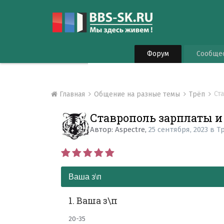
Форум
Сообще
Ст
Главная
Общение на разные темы
Трёп
Ставрополь зарплаты и
Автор:
Aspectre
,
25 сентября, 2023
в
Т
Ваша з\п
1. Ваша з\п
20-35