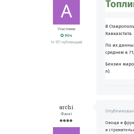
Топли
В Ставропол
Участники
Кавказстата.
904
14 157 публикаций
По их данны
среднем в 71,
Бензин марок
л).
archi
Опубликова
Фанат
Овощи и фрук
и стремительн