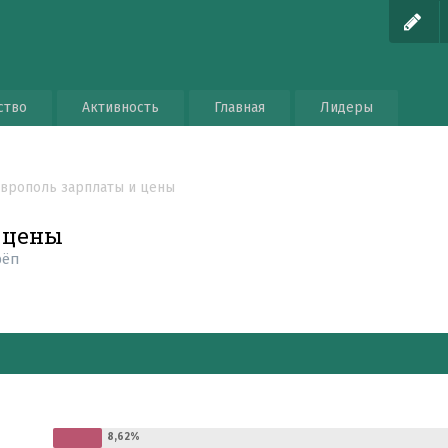
ство
Активность
Главная
Лидеры
аврополь зарплаты и цены
 цены
рёп