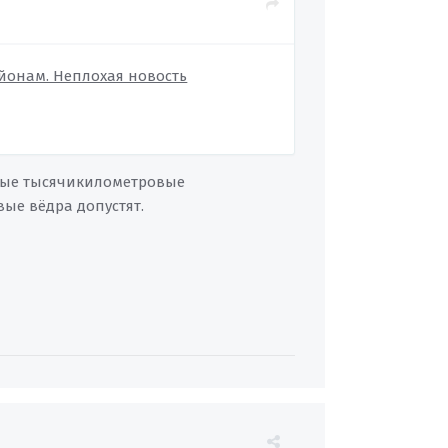
йонам. Неплохая новость
пные тысячикилометровые
ые вёдра допустят.