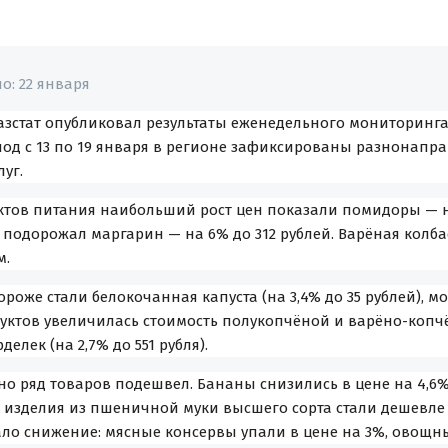
но:
22 января
азстат опубликовал результаты еженедельного мониторинга
риод с 13 по 19 января в регионе зафиксированы разнонап
луг.
ктов питания наибольший рост цен показали помидоры — на
 подорожал маргарин — на 6% до 312 рублей. Варёная колба
м.
роже стали белокочанная капуста (на 3,4% до 35 рублей), мо
уктов увеличилась стоимость полукопчёной и варёно-копчён
делек (на 2,7% до 551 рубля).
о ряд товаров подешвел. Бананы снизились в цене на 4,6% 
изделия из пшеничной муки высшего сорта стали дешевле на
ало снижение: мясные консервы упали в цене на 3%, овощны