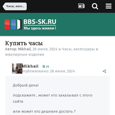
Часы, аксессуары и ювелирные изделия
Купить часы
Автор:
Mikhail
,
28 июня, 2024
в
Часы, аксессуары и
ювелирные изделия
Mikhail
16
Опубликовано:
28 июня, 2024
Добрый день!
подскажите , может кто заказывал с этого
сайта
или может кто дешевле достать ?