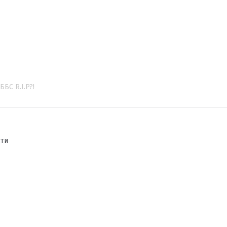
ББС R.I.P?!
сти