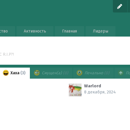
ство
Активность
Главная
Лидеры
 R.I.P?!
Хаха
(3)
Смущен(а)
(0)
Печально
(0)
По
Warlord
8 декабря, 2024