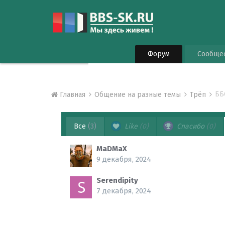
Форум
Сообще
ББС
Главная
Общение на разные темы
Трёп
Все
(3)
Like
(0)
Спасибо
(0)
MaDMaX
9 декабря, 2024
Serendipity
7 декабря, 2024