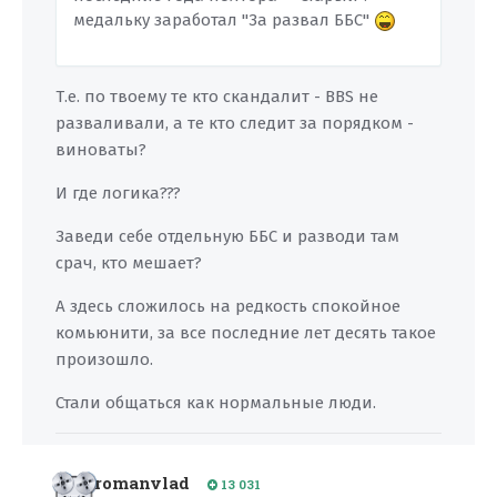
медальку заработал "За развал ББС"
Т.е. по твоему те кто скандалит - ВВS не
разваливали, а те кто следит за порядком -
виноваты?
И где логика???
Заведи себе отдельную ББС и разводи там
срач, кто мешает?
А здесь сложилось на редкость спокойное
комьюнити, за все последние лет десять такое
произошло.
Стали общаться как нормальные люди.
romanvlad
13 031