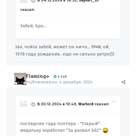
В 04.12.2024 в 18:52,
skynet_st
сказал:
Забей, Бро...
так, чойта забей, может он ничо...
1948
, ой,
1978 года рождения.. еще не сильно ретро)))
Flamingo
4 248
Опубликовано:
4 декабря, 2024
В 03.12.2024 в 13:49,
Warlord
сказал:
последние года полтора - "Старый".
медальку заработал "За развал ББС"