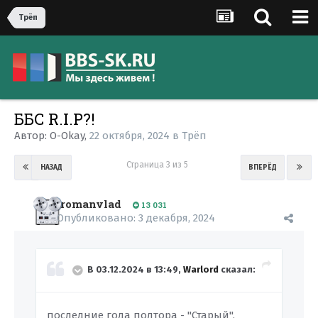
Трёп
ББС R.I.P?!
Автор:
O-Okay
,
22 октября, 2024
в
Трёп
Страница 3 из 5
НАЗАД
ВПЕРЁД
romanvlad
13 031
Опубликовано:
3 декабря, 2024
В 03.12.2024 в 13:49,
Warlord
сказал:
последние года полтора - "Старый".