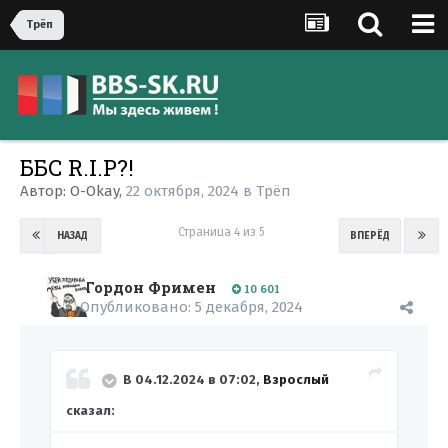
Трёп
ББС R.I.P?!
Автор:
O-Okay
,
22 октября, 2024
в
Трёп
Страница 4 из 5
НАЗАД
ВПЕРЁД
Гордон Фримен
10 601
Опубликовано:
5 декабря, 2024
В 04.12.2024 в 07:02,
Взрослый
сказал: