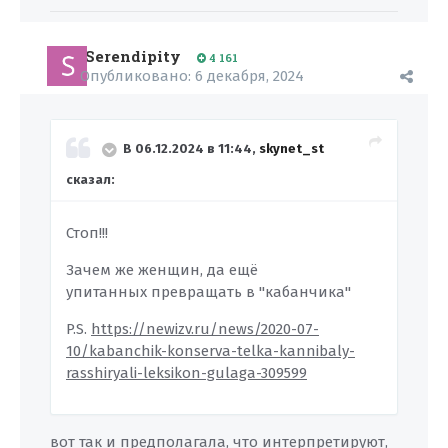
Serendipity
4 161
Опубликовано:
6 декабря, 2024
В 06.12.2024 в 11:44,
skynet_st
сказал:
Стоп!!!
Зачем же женщин, да ещё
упитанных превращать в "кабанчика"
P.S.
https://newizv.ru/news/2020-07-
10/kabanchik-konserva-telka-kannibaly-
rasshiryali-leksikon-gulaga-309599
вот так и предполагала, что интерпретируют,