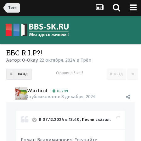
Трёп
ББС R.I.P?!
Автор:
O-Okay
,
22 октября, 2024
в
Трёп
Страница 5 из 5
НАЗАД
ВПЕРЁД
Warlord
16 299
Опубликовано:
8 декабря, 2024
В 07.12.2024 в 13:40,
Песня
сказал:
Роман Владимирович, "ступайте