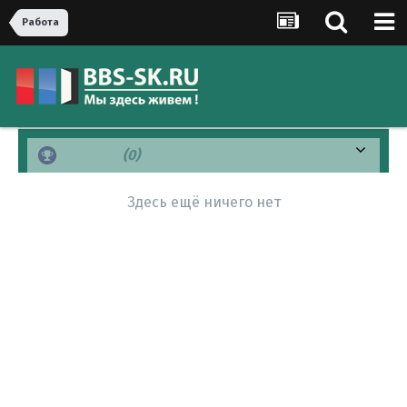
Рaбoта
Спасибо
(0)
Здесь ещё ничего нет