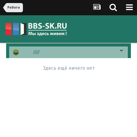
Рaбoта
Хаха
(0)
Здесь ещё ничего нет