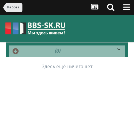
Рaбoта
Отрицательно
(0)
Здесь ещё ничего нет