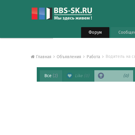
Форум
Сообще
Водитель на с
Главная
Объявления
Рaбoта
Все
(2)
Like
(0)
Спасибо
(0)