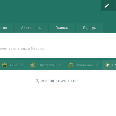
ство
Активность
Главная
Лидеры
воем авто в такси Максим
Хаха
(0)
Смущен(а)
(0)
Печально
(0)
По
Здесь ещё ничего нет