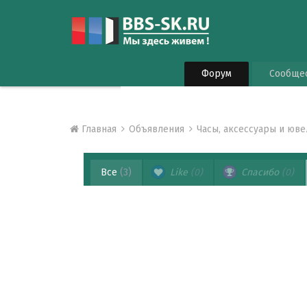
Форум
Сообще
Главная
Объявления
Часы, аксессуары и юв
Все
(3)
Like
(0)
Спасибо
(0)