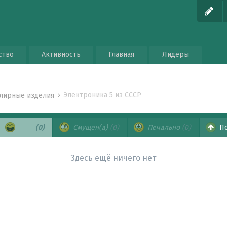
ство
Активность
Главная
Лидеры
Электроника 5 из СССР
елирные изделия
Хаха
(0)
Смущен(а)
(0)
Печально
(0)
По
Здесь ещё ничего нет