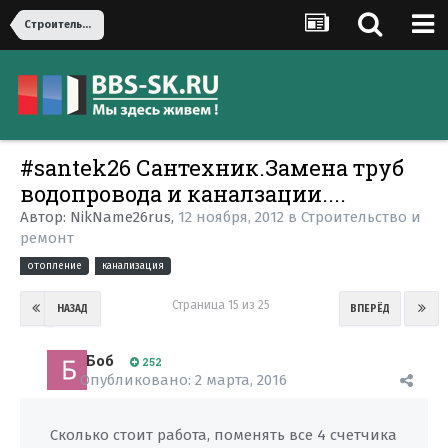
Строительство и ремонт
#santek26 Сантехник.Замена труб
водопровода и каналзации....
Автор:
NikName26rus
,
12 ноября, 2012
в
Строительство и
ремонт
отопление
канализация
Страница 15 из 25
НАЗАД
ВПЕРЁД
Боб
252
Опубликовано:
2 марта, 2016
Сколько стоит работа, поменять все 4 счетчика