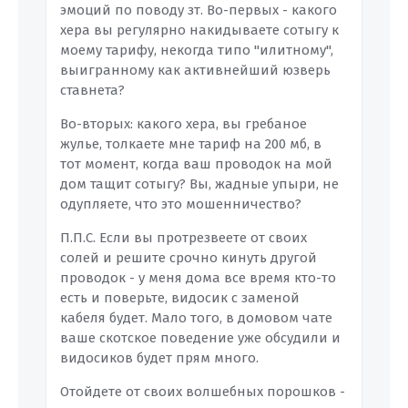
эмоций по поводу зт. Во-первых - какого
хера вы регулярно накидываете сотыгу к
моему тарифу, некогда типо "илитному",
выигранному как активнейший юзверь
ставнета?
Во-вторых: какого хера, вы гребаное
жулье, толкаете мне тариф на 200 мб, в
тот момент, когда ваш проводок на мой
дом тащит сотыгу? Вы, жадные упыри, не
одупляете, что это мошенничество?
П.П.С. Если вы протрезвеете от своих
солей и решите срочно кинуть другой
проводок - у меня дома все время кто-то
есть и поверьте, видосик с заменой
кабеля будет. Мало того, в домовом чате
ваше скотское поведение уже обсудили и
видосиков будет прям много.
Отойдете от своих волшебных порошков -