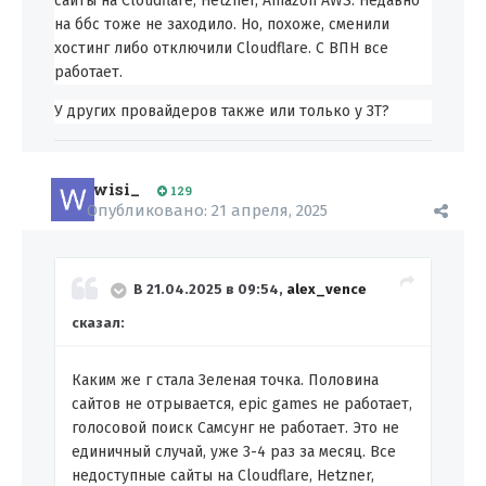
сайты на Cloudflare, Hetzner, Amazon AWS. Недавно
на ббс тоже не заходило. Но, похоже, сменили
хостинг либо отключили Cloudflare. С ВПН все
работает.
У других провайдеров также или только у ЗТ?
wisi_
129
Опубликовано:
21 апреля, 2025
В 21.04.2025 в 09:54,
alex_vence
сказал:
Каким же г стала Зеленая точка. Половина
сайтов не отрывается, epic games не работает,
голосовой поиск Самсунг не работает. Это не
единичный случай, уже 3-4 раз за месяц. Все
недоступные сайты на Cloudflare, Hetzner,