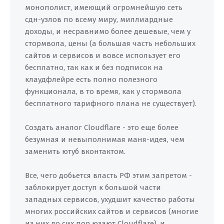
монополист, имеющий огромнейшую сеть
сдн-узлов по всему миру, миллиардные
доходы, и несравнимо более дешевые, чем у
стормвола, цены (а большая часть небольших
сайтов и сервисов и вовсе использует его
бесплатно, так как и без подписок на
клаудфлейре есть полно полезного
функционала, в то время, как у стормвола
бесплатного тарифного плана не существует).
Создать аналог Cloudflare - это еще более
безумная и невыполнимая маня-идея, чем
заменить ютуб вконтактом.
Все, чего добьется власть РФ этим запретом -
заблокирует доступ к большой части
западных сервисов, ухудшит качество работы
многих российских сайтов и сервисов (многие
из них до сих пор юзают Cloudflare), и