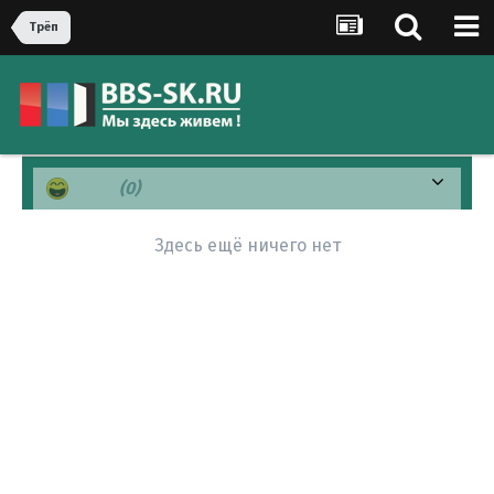
Трёп
Хаха
(0)
Здесь ещё ничего нет