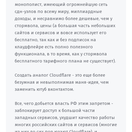
монополист, имеющий огромнейшую сеть
сдн-узлов по всему миру, миллиардные
доходы, и несравнимо более дешевые, чем у
стормвола, цены (а большая часть небольших
сайтов и сервисов и вовсе использует его
бесплатно, так как и без подписок на
клаудфлейре есть полно полезного
функционала, в то время, как у стормвола
бесплатного тарифного плана не существует).
Создать аналог Cloudflare - это еще более
безумная и невыполнимая маня-идея, чем
заменить ютуб вконтактом.
Все, чего добьется власть РФ этим запретом -
заблокирует доступ к большой части
западных сервисов, ухудшит качество работы
многих российских сайтов и сервисов (многие
из них до сих пор юзают Cloudflare), и