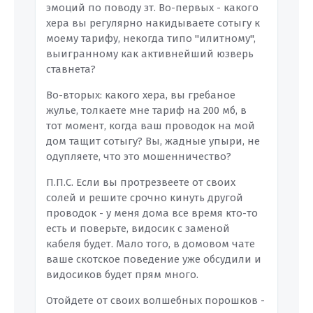
эмоций по поводу зт. Во-первых - какого
хера вы регулярно накидываете сотыгу к
моему тарифу, некогда типо "илитному",
выигранному как активнейший юзверь
ставнета?
Во-вторых: какого хера, вы гребаное
жулье, толкаете мне тариф на 200 мб, в
тот момент, когда ваш проводок на мой
дом тащит сотыгу? Вы, жадные упыри, не
одупляете, что это мошенничество?
П.П.С. Если вы протрезвеете от своих
солей и решите срочно кинуть другой
проводок - у меня дома все время кто-то
есть и поверьте, видосик с заменой
кабеля будет. Мало того, в домовом чате
ваше скотское поведение уже обсудили и
видосиков будет прям много.
Отойдете от своих волшебных порошков -