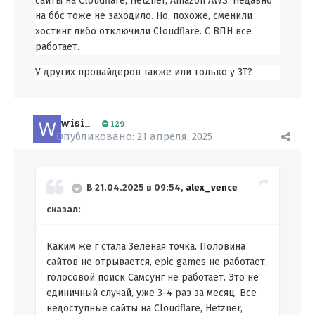
сайты на Cloudflare, Hetzner, Amazon AWS. Недавно
на ббс тоже не заходило. Но, похоже, сменили
хостинг либо отключили Cloudflare. С ВПН все
работает.
У других провайдеров также или только у ЗТ?
wisi_
129
Опубликовано:
21 апреля, 2025
В 21.04.2025 в 09:54,
alex_vence
сказал:
Каким же г стала Зеленая точка. Половина
сайтов не отрывается, epic games не работает,
голосовой поиск Самсунг не работает. Это не
единичный случай, уже 3-4 раз за месяц. Все
недоступные сайты на Cloudflare, Hetzner,