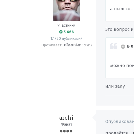
а пылесос
Участники
Это вопрос 
5 666
17 790 публикаций
Проживает:
เมืองแห่งกางเขน
В 0
можно по
или залу...
archi
Опубликова
Фанат
продаётся , ц