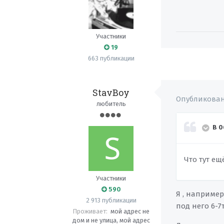
Участники
19
663 публикации
StavBoy
Опубликова
любитель
В 0
Что тут ещ
Участники
590
Я , наприме
2 913 публикации
под него 6-7т
Проживает:
мой адрес не
дом и не улица, мой адрес