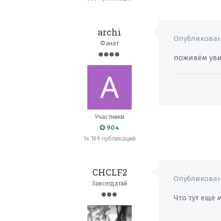
archi
Опубликова
Фанат
поживём ув
Участники
904
14 169 публикаций
CHCLF2
Опубликова
Завсегдатай
Что тут ещё 