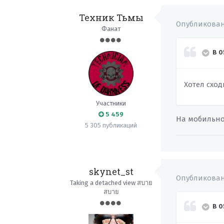
Техник Тьмы
Опубликова
Фанат
В 0
Хотел сход
Участники
5 459
На мобильно
5 305 публикаций
skynet_st
Опубликова
Taking a detached view สบาย
สบาย
В 0