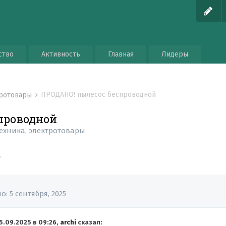
ство
Активность
Главная
Лидеры
ПРОДАНО! пылесос беспроводной
тротовары
проводной
ехника, электротовары
но:
5 сентября, 2025
5.09.2025 в 09:26,
archi
сказал: