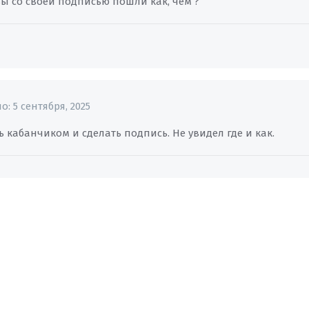
вы со своей подписью пошли как, чем ?
но:
5 сентября, 2025
ь кабанчиком и сделать подпись. Не увидел где и как.