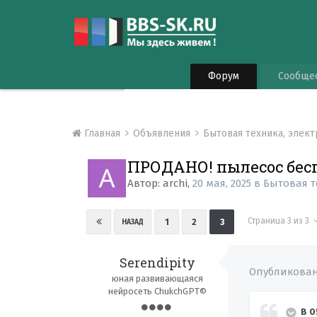
Форум
Сообще
Главная
Объявления
Бытовая техника, элек
ПРОДАНО! пылесос бес
Автор:
archi
,
20 мая, 2025
в
Бытовая т
Страница 3 из 3
1
2
3
НАЗАД
Serendipity
Опубликова
юная развивающаяся
нейросеть ChukchGPT©
В 0