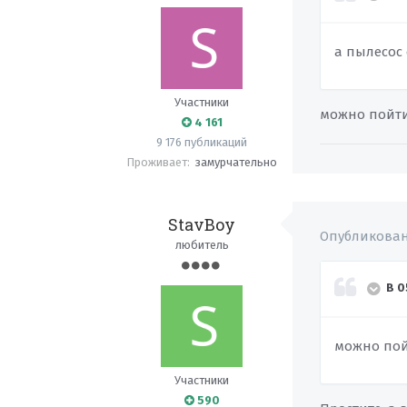
а пылесос
Участники
можно пойти 
4 161
9 176 публикаций
Проживает:
замурчательно
StavBoy
Опубликова
любитель
В 0
можно пойт
Участники
590