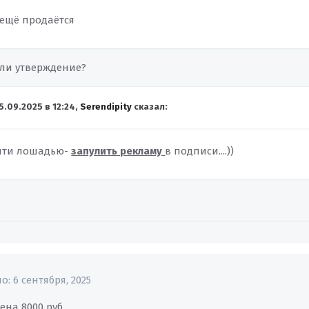
 ещё продаётся
или утверждение?
5.09.2025 в 12:24,
Serendipity
сказал:
йти лошадью-
запулить рекламу
в подписи....))
но:
6 сентября, 2025
ена 8000 руб.