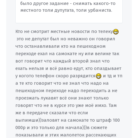
было другое задание - снимать какого-то
местного толи дупутата, толи урбаниста.
Кто не смотрит местные новости по телеку
это не депутат был но неважно он говорил
что останавливали кто на пешеходном
переходе ехал на самокате ну или велике так
вот говорит что каждый второй знал что
ехать нельзя и всё равно едут, кто опаздывает
у когото телефон скоро разрядится
и тд и тп
а те кто говорит что не знал что надо на
пешеходном переходе надо переходить а не
проезжать лукавят всё они знают только
говорят что не в курсе это уже моё имхо. Там
же в передаче сказали что если
выпимши))заловят на самокате то штраф 100
000р и это только для начала)))в сюжете
показывали и этих малолеток рассекающих