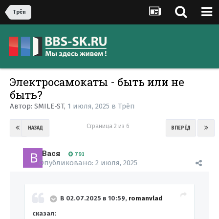
Трёп
Электросамокаты - быть или не
быть?
Автор:
SMILE-ST
,
1 июля, 2025
в
Трёп
Страница 2 из 6
НАЗАД
ВПЕРЁД
Вася
791
Опубликовано:
2 июля, 2025
В 02.07.2025 в 10:59,
romanvlad
сказал: