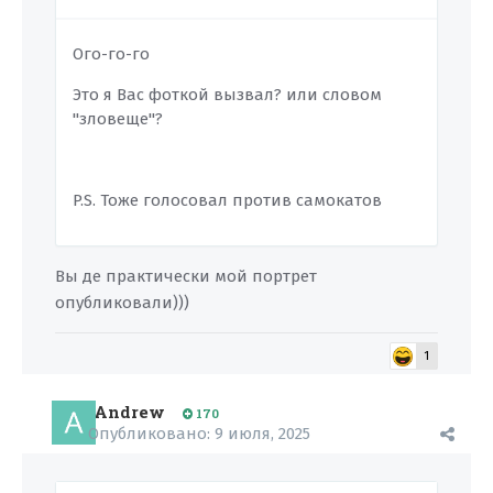
Ого-го-го
Это я Вас фоткой вызвал? или словом
"зловеще"?
P.S. Тоже голосовал против самокатов
Вы де практически мой портрет
опубликовали)))
1
Andrew
170
Опубликовано:
9 июля, 2025