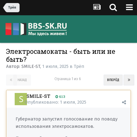
Трёп
Электросамокаты - быть или не
быть?
Автор:
SMILE-ST
,
1 июля, 2025
в
Трёп
Страница 1 из 6
НАЗАД
ВПЕРЁД
SMILE-ST
613
Опубликовано:
1 июля, 2025
Губернатор запустил голосование по поводу
использования электросамокатов.