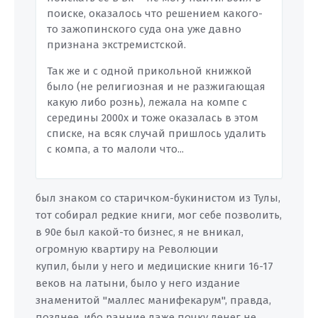
поиске, оказалось что решением какого-
то зажопинского суда она уже давно
признана экстремистской.
Так же и с одной прикольной книжкой
было (не религиозная и не разжигающая
какую либо рознь), лежала на компе с
середины 2000х и тоже оказалась в этом
списке, на всяк случай пришлось удалить
с компа, а то малоли что...
был знаком со старичком-букинистом из Тулы,
тот собирал редкие книги, мог себе позволить,
в 90е был какой-то бизнес, я не вникал,
огромную квартиру на Революции
купил, были у него и медициские книги 16-17
веков на латыни, было у него издание
знаменитой "маллес манифекарум", правда,
позднее, ибо ранние даже почку денег не