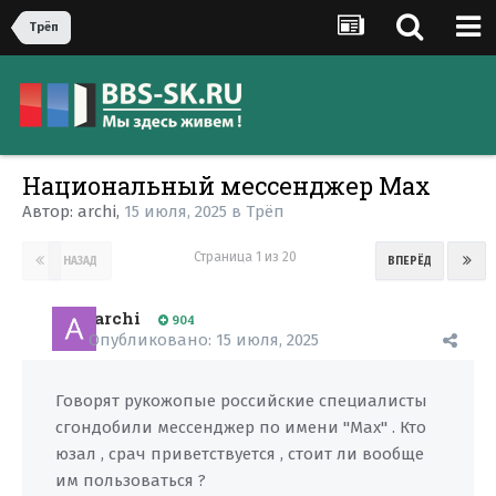
Трёп
Национальный мессенджер Max
Автор:
archi
,
15 июля, 2025
в
Трёп
Страница 1 из 20
НАЗАД
ВПЕРЁД
archi
904
Опубликовано:
15 июля, 2025
Говорят рукожопые российские специалисты
сгондобили мессенджер по имени "Max" . Кто
юзал , срач приветствуется , стоит ли вообще
им пользоваться ?