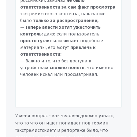
российских законах
не было
ответственности за сам факт просмотра
экстремистского контента, наказание
было
только за распространение;
—
Теперь власти хотят ужесточить
контроль:
даже если пользователь
просто гуглит
или
читает
подобные
материалы, его могут
привлечь к
ответственности;
— Важно и то, что без доступа к
устройствам
сложно понять,
что именно
человек искал или просматривал.
У меня вопрос - как человек должен узнать,
что то что он ищет попадает под термин
"экстремистские"? В репортаже было, что