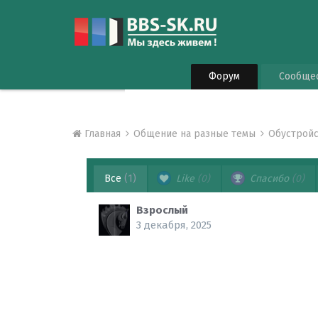
Форум
Сообще
Главная
Общение на разные темы
Обустрой
Все
(1)
Like
(0)
Спасибо
(0)
Взрослый
3 декабря, 2025