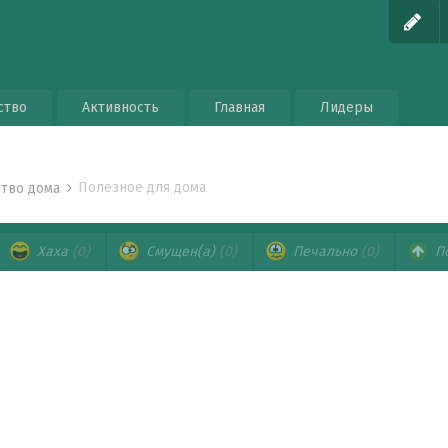
ство
Активность
Главная
Лидеры
Полезное для дома
ство дома
Хаха
(0)
Смущен(а)
(0)
Печально
(0)
П