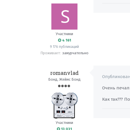
Участники
4 161
9 176 публикаций
Проживает:
замурчательно
romanvlad
Опубликова
Бонд, Жеймс Бонд
Очень печаль
Как так??? По
Участники
13 031