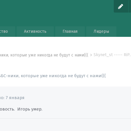
ство
Активность
Главная
Лидеры
Skynet_st ----- RiP...
-ники, которые уже никогда не будут с нами(((
. ББС-ники, которые уже никогда не будут с нами(((
но:
7 января
овость. Игорь умер.