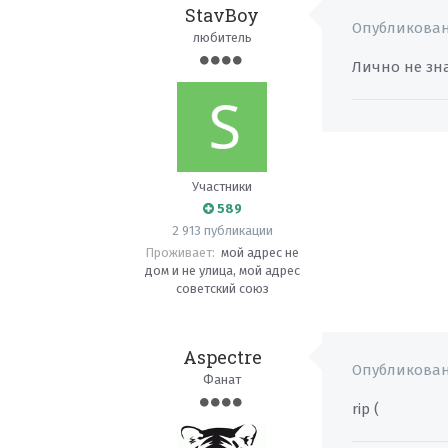
StavBoy
Опубликова
любитель
Лично не зна
Участники
589
2 913 публикации
Проживает:
мой адрес не
дом и не улица, мой адрес
советский союз
Aspectre
Опубликова
Фанат
rip (