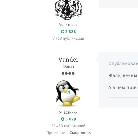
Участники
2 828
7 763 публикации
Vander
Опубликова
Фанат
Жаль, вечны
А в чём при
Участники
5 029
12 460 публикаций
Проживает:
Ставрополь