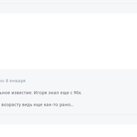
но:
8 января
ное известие. Игоря знал еще с 90х.
 возрасту ведь еще как-то рано...