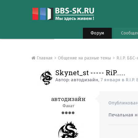
Форум
Сообще
Главная
Общение на разные темы
R.I.P. ББС
Skynet_st ----- RiP.....
Автор:
автодизайн
,
7 января
в
R.I.P
автодизайн
Опубликова
Фанат
Печальная н