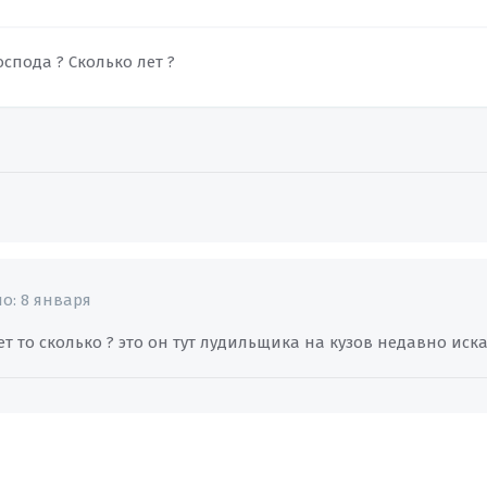
господа ? Сколько лет ?
но:
8 января
лет то сколько ? это он тут лудильщика на кузов недавно иск