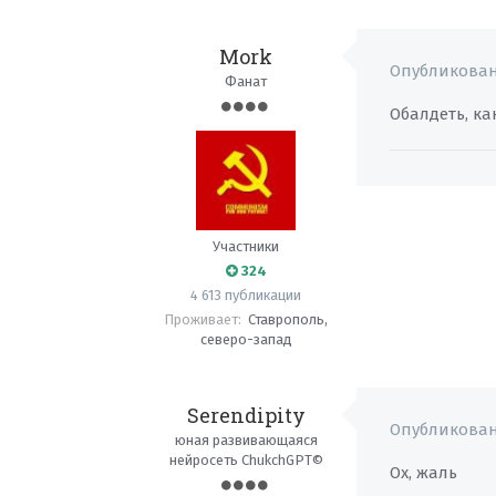
Mork
Опубликова
Фанат
Обалдеть, как
Участники
324
4 613 публикации
Проживает:
Ставрополь,
северо-запад
Serendipity
Опубликова
юная развивающаяся
нейросеть ChukchGPT©
Ох, жаль