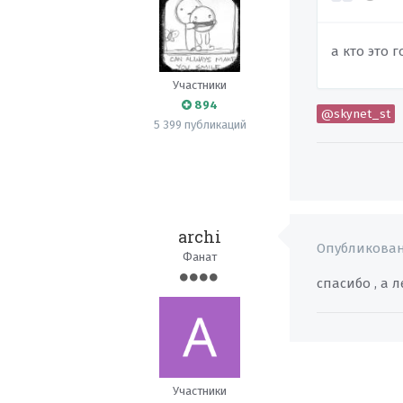
а кто это 
Участники
894
@skynet_st
5 399 публикаций
archi
Опубликова
Фанат
спасибо , а 
Участники