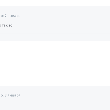
но:
7 января
 так то
но:
8 января