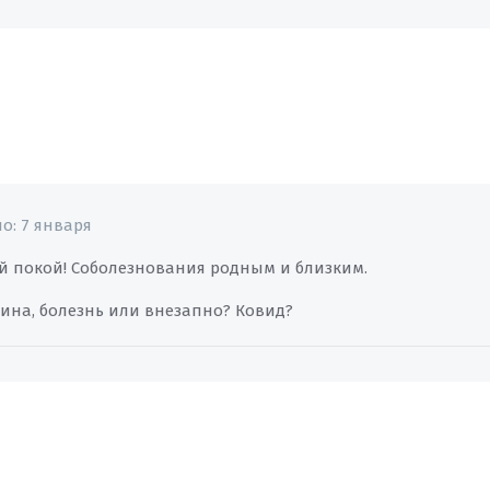
но:
7 января
й покой! Соболезнования родным и близким.
чина, болезнь или внезапно? Ковид?