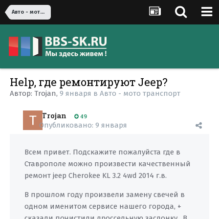
Авто - мото транспорт
Help, где ремонтируют Jeep?
Автор:
Trojan
,
9 января
в
Авто - мото транспорт
Trojan
49
Опубликовано:
9 января
Всем привет. Подскажите пожалуйста где в
Ставрополе можно произвести качественный
ремонт jeep
Cherokee KL 3.2 4wd 2014 г.в.
В прошлом году произвели замену свечей в
одном именитом сервисе нашего города, +
сказали почистили дроссельную заслонку. В