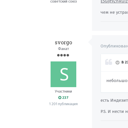
E5GIjt9ZhRuI
советский союз
чем не устра
svorgo
Опубликова
Фанат
В 2
небольшого
Участники
237
есть Индезит
1 201 публикация
P.S. И нести 