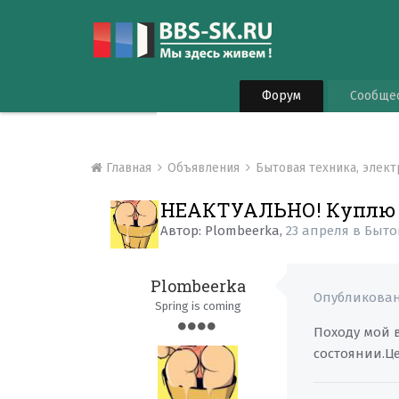
Форум
Сообще
Главная
Объявления
Бытовая техника, элек
НЕАКТУАЛЬНО! Куплю 
Автор:
Plombeerka
,
23 апреля
в
Быто
Plombeerka
Опубликова
Spring is coming
Походу мой 
состоянии.Це