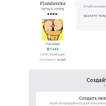
Plombeerka
Опубликова
Spring is coming
Удалите тем
Участники
1 489
3 839 публикаций
Проживает:
за зря
Создай
В
Создать ак
Зарегистрируйтесь для получени