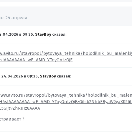
но:
24 апреля
4.04.2026 в 09:35,
StavBoy
сказал:
w.avito.ru/stavropol/bytovaya_tehnika/holodilnik_bu_malenki
4sIAAAAAAAA_wE_AMD_YToyOntzOjE
В 24.04.2026 в 09:35,
StavBoy
сказал:
www.avito.ru/stavropol/bytovaya_tehnika/holodilnik_bu_malen
H4sIAAAAAAAA_wE_AMD_YToyOntzOjEzOiJsb2NhbFByaW9yaXR5Ijti
E5GIjt9ZhRuIz8AAAA
страивает ?