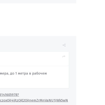
ера, до 1 метра в рабочем
8141605978?
czoxOiJ4IjtzOjE2OiJnemZrMnVaNU1JWk5wN