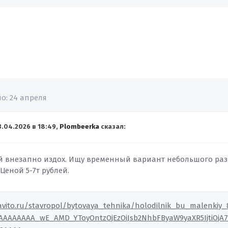
но:
24 апреля
3.04.2026 в 18:49,
Plombeerka
сказал:
й внезапно издох. Ищу временный вариант небольшого разм
Ценой 5-7т рублей.
avito.ru/stavropol/bytovaya_tehnika/holodilnik_bu_malenkiy_
AAAAAAAA_wE_AMD_YToyOntzOjEzOiJsb2NhbFByaW9yaXR5IjtiOjA7