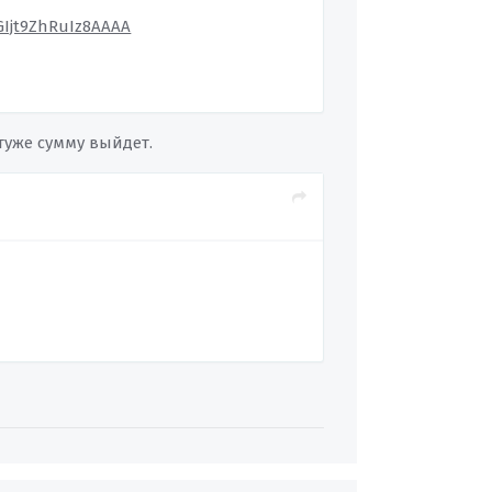
GIjt9ZhRuIz8AAAA
 туже сумму выйдет.