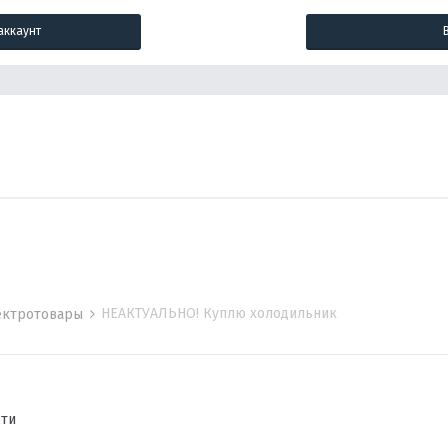
аккаунт
НЕАКТУАЛЬНО! Куплю холодильник
лектротовары
сти