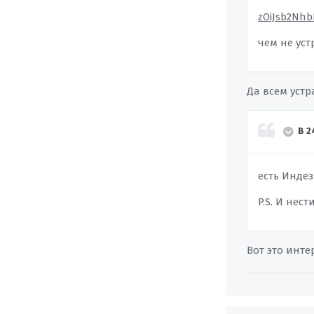
zOiJsb2Nhb
чем не уст
Да всем устр
В 2
есть Индез
P.S. И нес
Вот это инт