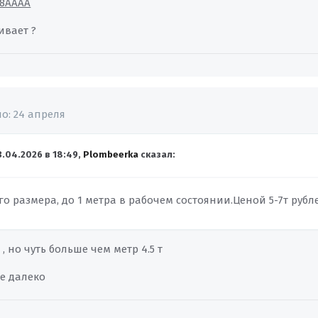
z8AAAA
ивает ?
но:
24 апреля
3.04.2026 в 18:49,
Plombeerka
сказал:
 размера, до 1 метра в рабочем состоянии.Ценой 5-7т рубл
 , но чуть больше чем метр 4.5 т
не далеко