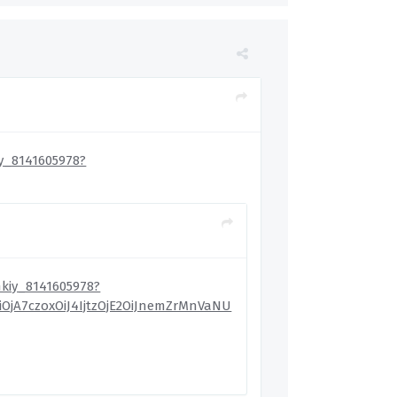
y_8141605978?
kiy_8141605978?
OjA7czoxOiJ4IjtzOjE2OiJnemZrMnVaNU