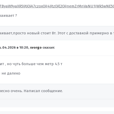
FByaW9yaXR5IjtiOjA7czoxOiJ4IjtzOjE2OiJnemZrMnVaNU1JWk5wNE5
раивает ?
аивает,просто новый стоит 8т. Этот с доставкой примерно в
4.04.2026 в 10:20,
svorgo
сказал:
ит , но чуть больше чем метр 4.5 т
ти не далеко
ересно очень. Написал сообщение.