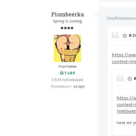
Plombeerka
Опубликова
Spring is coming
В 2
https://ww
context=H
Участники
1 489
3 839 публикаций
Проживает:
за зря
https://
context=
1JWk5wN
чем не у