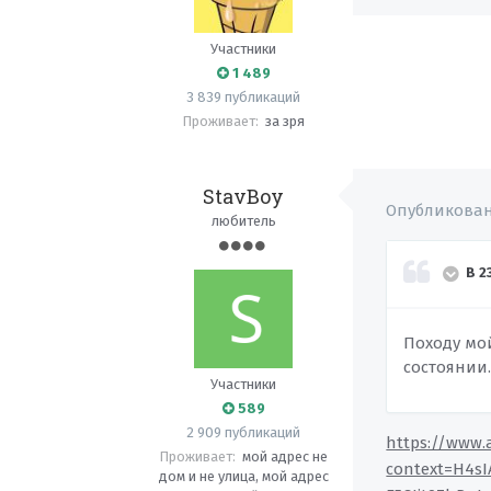
Участники
1 489
3 839 публикаций
Проживает:
за зря
StavBoy
Опубликова
любитель
В 2
Походу мо
состоянии.
Участники
589
2 909 публикаций
https://www.
Проживает:
мой адрес не
context=H4sI
дом и не улица, мой адрес