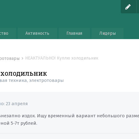
ство
Активность
Главная
Лидеры
НЕАКТУАЛЬНО! Куплю холодильник
тротовары
холодильник
вая техника, электротовары
но:
23 апреля
внезапно издох. Ищу временный вариант небольшого размер
ной 5-7т рублей.