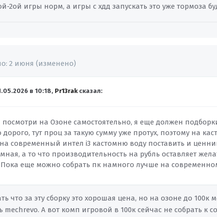
ой-2ой игры норм, а игры с хдд запускать это уже тормоза б
но:
2 июня
(изменено)
1.05.2026 в 10:18,
Pr13rak
сказал:
 посмотри на Озоне самостоятельно, я еще должен подборки 
 дорого, тут проц за такую сумму уже протух, поэтому на ка
на современный интел i3 кастомню воду поставить и ценник
мная, а то что производительность на рубль оставляет жел
. Пока еще можно собрать пк намного лучше на современном 
ать что за эту сборку это хорошая цена, но на озоне до 100к м
 mechrevo. А вот комп игровой в 100к сейчас не собрать к