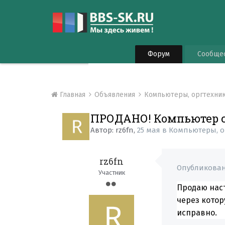
Форум
Сообще
Главная
Объявления
Компьютеры, оргтехни
ПРОДАНО! Компьютер 
Автор:
rz6fn
,
25 мая
в
Компьютеры, о
rz6fn
Опубликова
Участник
Продаю нас
через котор
исправно.