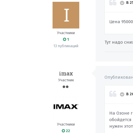
В 2
Цена
9500
Участники
1
Тут надо сни
13 публикаций
imax
Опубликова
Участник
В 2
На Озоне 
обойдется 
Участники
нужен этот
22