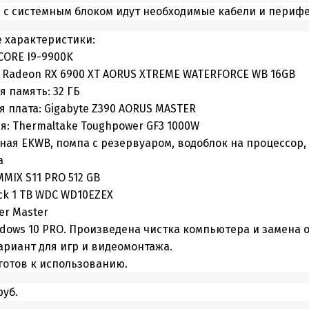
 с системным блоком идут необходимые кабели и периф
 характеристики:
CORE I9-9900K
 Radeon RX 6900 XT AORUS XTREME WATERFORCE WB 16GB
 память: 32 ГБ
 плата: Gigabyte Z390 AORUS MASTER
я: Thermaltake Toughpower GF3 1000W
ная EKWB, помпа с резервуаром, водоблок на процессор,
а
MMIX S11 PRO 512 GB
ck 1 TB WDC WD10EZEX
er Master
dows 10 PRO. Произведена чистка компьютера и замена 
риант для игр и видеомонтажа.
готов к использованию.
руб.