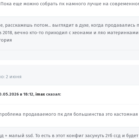
. Пока еще можно собрать пк намного лучше на современном 
е, расскажешь потом... выглядит в духе, когда продавалис
в 2018, вечно кто-то приходил с хеонами и ляо материнкам
тория
но:
2 июня
0.05.2026 в 18:12,
imax
сказал:
проблема продаваемого пк для большинства это кастомная
д + малый ssd. То есть в этот конфиг засунуть 2тб ссд и буде