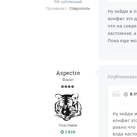
158 публикаций
Проживает:
Ставрополь
Ну зайди и п
конфиг это д
что на совре
кастомная, а
Пока еще мо
Aspectre
Опубликова
Фанат
В 3
Ну зайди и
конфиг это
Участники
равно что 
2 828
вода касто