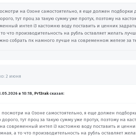
осмотри на Озоне самостоятельно, я еще должен подборки де
орого, тут проц за такую сумму уже протух, поэтому на каст
менный интел i3 кастомню воду поставить и ценник задрать
 то что производительность на рубль оставляет желать луч
жно собрать пк намного лучше на современном железе за те
но:
2 июня
1.05.2026 в 10:18,
Pr13rak
сказал:
 посмотри на Озоне самостоятельно, я еще должен подборки 
 дорого, тут проц за такую сумму уже протух, поэтому на ка
на современный интел i3 кастомню воду поставить и ценник
мная, а то что производительность на рубль оставляет жел