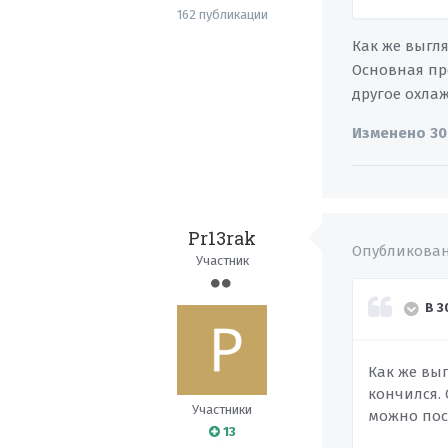
162 публикации
Как же выгля
Основная пр
другое охлаж
Изменено
30
Pr13rak
Опубликова
Участник
В 3
Как же выг
кончился.
Участники
можно пост
13