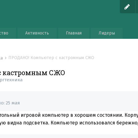
ство
Активность
Главная
Лидеры
ПРОДАНО! Компьютер с кастромным СЖО
ка
с кастромным СЖО
ргтехника
но:
25 мая
тольный игровой компьютер в хорошем состоянии. Корпу
ую видна подсветка. Компьютер использовался бережно