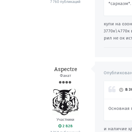
7 760 публикаций
*сарказм*
купи на озон
3770к\4770к 
рил не ок ис
Aspectre
Опубликова
Фанат
В 3
Основная 
Участники
2 828
и наличие хд