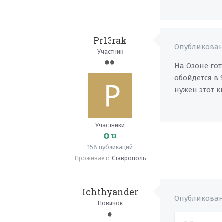
Pr13rak
Опубликова
Участник
На Озоне го
обойдется в 
нужен этот к
Участники
13
158 публикаций
Проживает:
Ставрополь
Ichthyander
Опубликова
Новичок