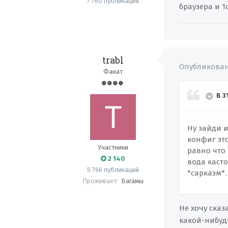
7 760 публикаций
браузера и 1
trabl
Опубликова
Фанат
В 3
Ну зайди и
конфиг это
Участники
равно что 
2 140
вода касто
5 766 публикаций
*сарказм*
Проживает:
Багамы
Не хочу сказ
какой-нибудь