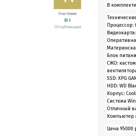
В комплекте
Участники
Технические
3
Процессор: 
131 публикация
Видеокарта:
Оперативная
Материнская
Блок питани
СЖО: кастом
вентилятор
SSD: XPG GA
HDD: WD Bla
Корпус: Cool
Система Win
Отличный ва
Компьютер 
Цена 95000 