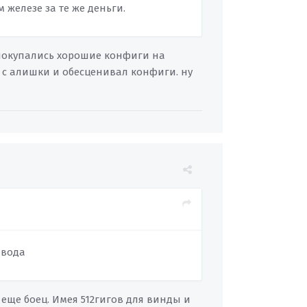
железе за те же деньги.
ь покупались хорошие конфиги на
и с алишки и обесценивал конфиги. ну
 вода
т еще боец. Имея 512гигов для винды и