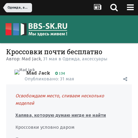
Одежда, аксессуары
Кроссовки почти бесплатно
Автор:
Mad Jack
,
31 мая
в
Одежда, аксессуары
Mad Jack
134
Опубликовано:
31 мая
Освобождаем место, сливаем несколько
моделей
Халява, которую думаю нигде не найти
Кроссовки условно даром