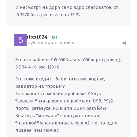
И несмотря на ддр4 само ядро слабоватое, от
I5 3570 быстрее всего на 13 %
slon1024
1
Опубликовано:
4 июня
Это всё рабочее? i5 6500, asus b150m pro gaming,
DDR4 4 гб, ssd 120 гб.
Это тоже входит - блок питания, корпус,
радиатор на "проце"?
Есть какие-то мелкие проблемы? Звук
"шуршит", микрофон не работает, USB, PS/2
порты, сетевуха, PCIe или DDR4 разъёмы?
Кстати, в "мануале" советуют с одной
"планкой" устанавливать её в A2, т.е. на одну
правее, чем сейчас.