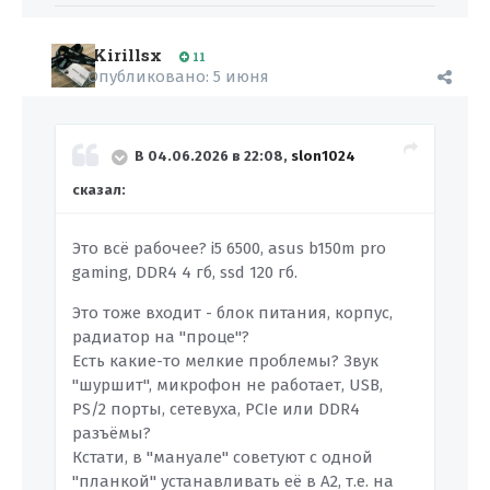
Kirillsx
11
Опубликовано:
5 июня
В 04.06.2026 в 22:08,
slon1024
сказал:
Это всё рабочее? i5 6500, asus b150m pro
gaming, DDR4 4 гб, ssd 120 гб.
Это тоже входит - блок питания, корпус,
радиатор на "проце"?
Есть какие-то мелкие проблемы? Звук
"шуршит", микрофон не работает, USB,
PS/2 порты, сетевуха, PCIe или DDR4
разъёмы?
Кстати, в "мануале" советуют с одной
"планкой" устанавливать её в A2, т.е. на