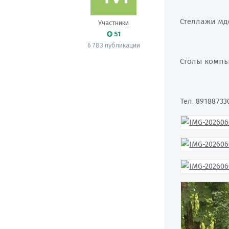
Стеллажи мдф
Участники
51
6 783 публикации
Столы компью
Тел. 89188733