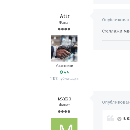
Atir
Опубликова
Фанат
Стеллажи мдф
Участники
44
1 173 публикации
мака
Опубликова
Фанат
В 0