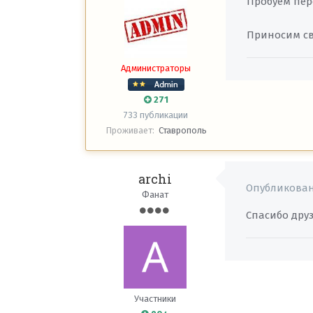
Пробуем пер
Приносим св
Администраторы
271
733 публикации
Проживает:
Ставрополь
archi
Опубликова
Фанат
Спасибо друз
Участники