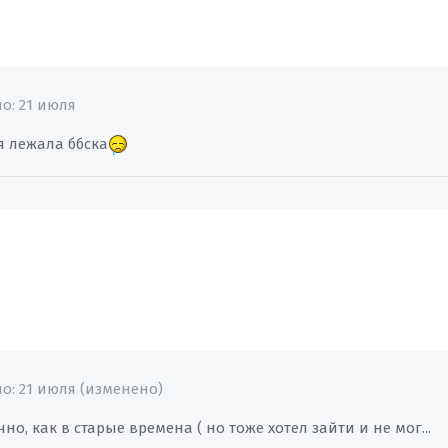
но:
21 июля
я лежала ббска
но:
21 июля
(изменено)
чно, как в старые времена ( но тоже хотел зайти и не мог...