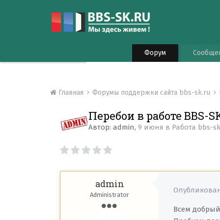
Форум
Сообще
Главная
Форумы поддержки сайта bbs-sk.ru
Перебои в работе BBS-S
Автор:
admin
,
9 июня
в
Работа bbs-sk
admin
Опубликова
Administrator
Всем добрый