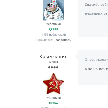
Спасибо ребя
Изменено
21
Участники
299
1 955 публикаций
Проживает:
Ставрополь
Крымчанин
Опубликова
Фанат
А чо на поч
Участники
184