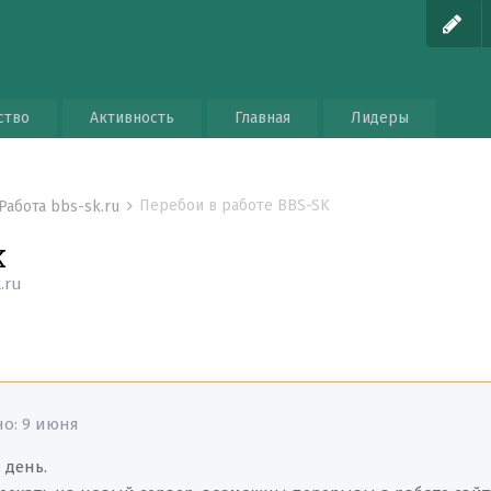
ство
Активность
Главная
Лидеры
Перебои в работе BBS-SK
Работа bbs-sk.ru
K
.ru
но:
9 июня
 день.