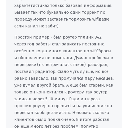
характетистиках только базовая информация.
Бывает так что буквально один торрент по
проводу может заставить тормозить wifi (даже
если канал не забит).
Простой пример - был роутер тплинк 842,
через год работы стал зависать постоянно,
особенно когда много клиентов по wifi. Сбросы
и обновления не помогали. Думал проблема в
перегреве (т.к. встречалась такое), разобрал,
поставил радиатор. Стало чуть лучше, но всё
равно зависало. Так промучался пару месяцев,
уже думал другой брать. А еще был старый, как
только он коннектился к роутеру, так роутер
зависал через 5-10 минут. Ради интереса
прошил роутер на openwrt и на удивление он
перестал вообще зависать. Неважно сколько
клиентов было подключено. В итоге работал
он еще много лет без проблем, попутно