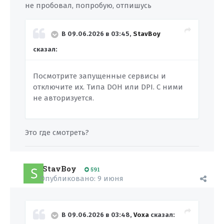
не пробовал, попробую, отпишусь
В 09.06.2026 в 03:45,
StavBoy
сказал:
Посмотрите запущенные сервисы и
отключите их. Типа DOH
или DPI. С ними
не авторизуется.
Это где смотреть?
StavBoy
591
Опубликовано:
9 июня
В 09.06.2026 в 03:48,
Voxa
сказал: