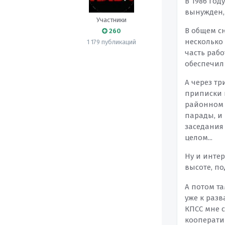
В 1986 год
вынужден, 
Участники
В общем с
260
несколько
1 179 публикаций
часть рабо
обеспечил 
А через тр
приписки 
районном 
парады, и
заседания 
целом...
Ну и интер
высоте, п
А потом та
уже к разв
КПСС мне с
кооператив