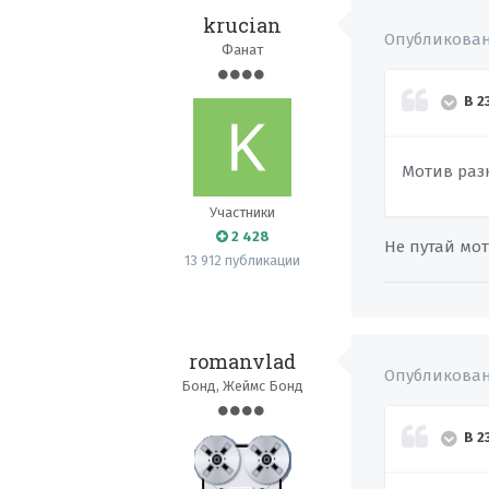
krucian
Опубликова
Фанат
В 2
Мотив разн
Участники
2 428
Не путай мот
13 912 публикации
romanvlad
Опубликова
Бонд, Жеймс Бонд
В 2