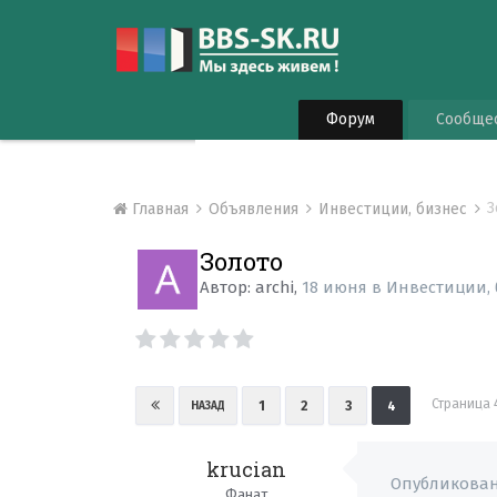
Форум
Сообще
З
Главная
Объявления
Инвестиции, бизнес
Золото
Автор:
archi
,
18 июня
в
Инвестиции, 
Страница 
1
2
3
4
НАЗАД
krucian
Опубликова
Фанат