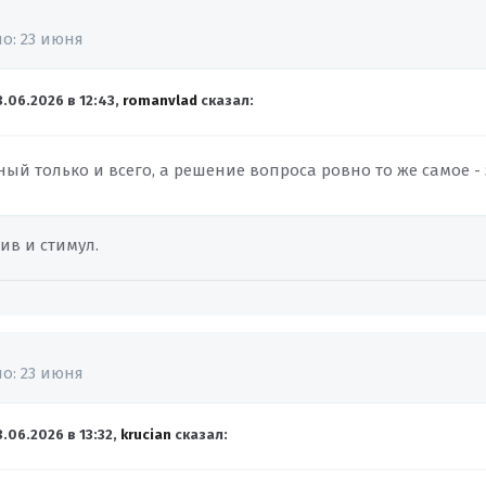
но:
23 июня
3.06.2026 в 12:43,
romanvlad
сказал:
ый только и всего, а решение вопроса ровно то же самое - 
ив и стимул.
но:
23 июня
3.06.2026 в 13:32,
krucian
сказал: