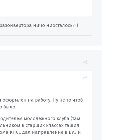
я фазонвертора ничо ниосталось??)
л оформлен на работу. Ну не то чтоб
до было.
одителем молодежного клуба (там
ольником в старших классах тащил
кома КПСС дал направление в ВУЗ и