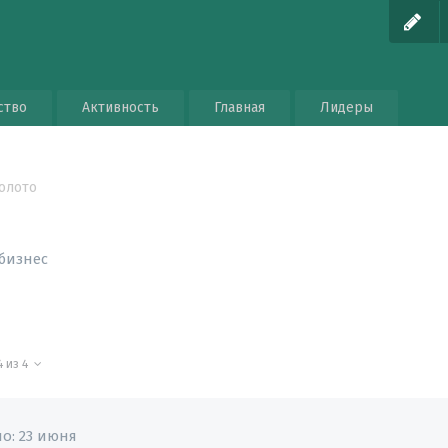
ство
Активность
Главная
Лидеры
олото
бизнес
4 из 4
но:
23 июня