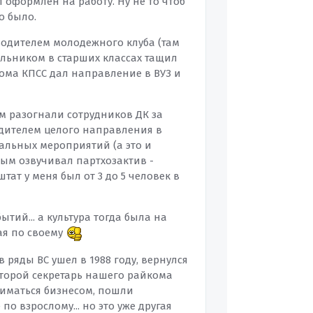
л оформлен на работу. Ну не то чтоб
до было.
одителем молодежного клуба (там
ольником в старших классах тащил
кома КПСС дал направление в ВУЗ и
ам разогнали сотрудников ДК за
одителем целого направления в
иальных мероприятий (а это и
ным озвучивал партхозактив -
ат у меня был от 3 до 5 человек в
ытий... а культура тогда была на
ая по своему
 ряды ВС ушел в 1988 году, вернулся
 второй секретарь нашего райкома
аниматься бизнесом, пошли
по взрослому... но это уже другая