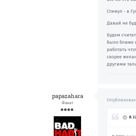
Стимул - в Гул
Давай не бу
Будем считат
было ближе 
работать что
скорее желан
другими тала
papazahara
Опубликова
Фанат
В 2