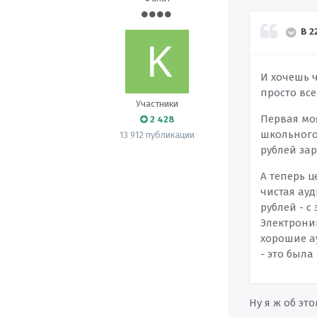
В 2
И хочешь ч
просто все
Участники
Первая моя
2 428
школьного 
13 912 публикации
рублей за
А теперь ц
чистая ауд
рублей - с
Электроник
хорошие а
- это была
Ну я ж об эт