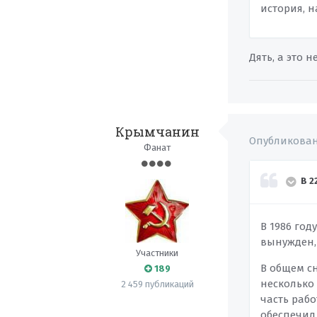
история, н
Дять, а это 
Крымчанин
Опубликова
Фанат
В 2
В 1986 год
вынужден, 
Участники
В общем с
189
несколько
2 459 публикаций
часть рабо
обеспечил 