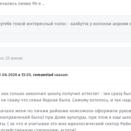
ачались лихие 90-е ...
неутебя токой интересный голос - какбутта у колонки акром
но:
23 июня
2.06.2026 в 13:20,
romanvlad
сказал:
у как только закончил школу получил аттестат - так сразу бы
не скажу что семья бедная была. Самому хотелось, и так на
начала меня по линии райкома комсомола оформили руков
 направлений было) при Доме культуры, при этом я еще шк
ты, ( за что и учитывая это мне идеологический сектор Рай
хозяйственную стипендию, кстати).