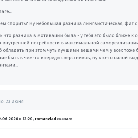
аге...
дем спорить? Ну небольшая разница лингвистическая, фиг с
ь что разница в мотивации была - у тебя это было ближе к о
к внутренней потребности в максимальной самореализации,
б обладать при этом чуть лучшими вещами чем у всех тоже 
ие быть в чем-то впереди сверстников, ну кто-то силой вы
нтами...
но:
23 июня
2.06.2026 в 13:20,
romanvlad
сказал: