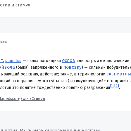
отив и стимул.
ата
т.
ослов
stimulus
— палка погонщика
или острый металлический 
уйвола
повозку
(быка), запряженного в
) — сильный побудитель
экспертны
зывающий реакцию, действие; также, в терминологии
ющий на опрашиваемого субъекта («стимулирующий» его принять 
[
1
]
[
2
]
логии это понятие тождественно понятию раздражения
.
ikipedia.org/wiki/Стимул
был мотив. Мы ж были свободными личностями.