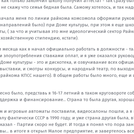
у как только закончил школу получил аттестат - так сразу бы
не скажу что семья бедная была. Самому хотелось, и так на
начала меня по линии райкома комсомола оформили руков
 направлений было) при Доме культуры, при этом я еще шк
ты, ( за что и учитывая это мне идеологический сектор Рай
хозяйственную стипендию, кстати).
и месяца как я начал официально работать в должности - т
и злоупотребления ставками оплат, и я уже оказался руков
Доме культуры - это и дискотека, и озвучивание всех офиц
 выставки, и смотры конкурсы, и народный театр, по выход
райкома КПСС нашего). В общем работы было много, еще и шт
есно было, представь я 16-17 летний в таком круговороте соб
оддержка и финансирование... Страна то была другая, хорош
м и игровые автоматы поставили, видеосалоны пошли, а я в
алу фактически СССР в 1990 году, и уже страна другая была,
казал - Партии скоро не будет. И тогда я понял что пора з
ы... в итоге я открыл Малое предприятие, и завертелось все 