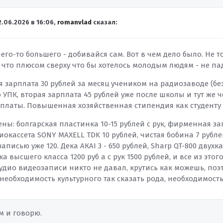
2.06.2026 в 16:06,
romanvlad
сказал:
его-то большего - добивайся сам. Вот в чем дело было. Не т
 что плюсом сверху что бы хотелось молодым людям - не пад
 зарплата 30 рублей за месяц учеником на радиозаводе (без
УПК, вторая зарплата 45 рублей уже после школы и тут же 
рплаты. Повышенная хозяйственная стипендия как студенту 
ены: болгарская пластинка 10-15 рублей с рук, фирменная за
иокассета SONY MAXELL TDK 10 рублей, чистая бобина 7 рублей
 записью уже 120. Дека АКАI 3 - 650 рублей, Sharp QT-800 двух
а высшего класса 1200 руб а с рук 1500 рублей, и все из эт
удио видеозаписи никто не давал, крутись как можешь, по
 необходимость культурного так сказать рода, необходимост
ом и говорю.