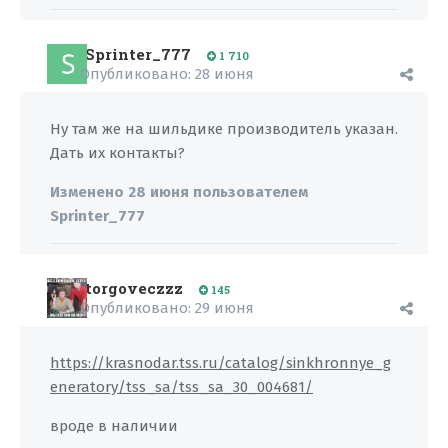
Sprinter_777
1 710
Опубликовано:
28 июня
Ну там же на шильдике производитель указан.
Дать их контакты?
Изменено
28 июня
пользователем
Sprinter_777
torgoveczzz
145
Опубликовано:
29 июня
https://krasnodar.tss.ru/catalog/sinkhronnye_g
eneratory/tss_sa/tss_sa_30_004681/
вроде в наличии