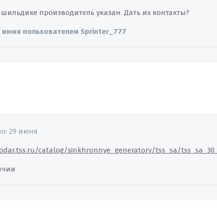
а шильдике производитель указан. Дать их контакты?
 июня
пользователем Sprinter_777
но:
29 июня
nodar.tss.ru/catalog/sinkhronnye_generatory/tss_sa/tss_sa_30
ичии