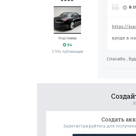
В 2
https://kr
вроде в н
Участники
94
5 554 публикации
Спасибо , бу
Создай
В
Создать ак
Зарегистрируйтесь для получени