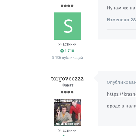
Ну там же н
Изменено
28
Участники
1 710
5 136 публикаций
torgoveczzz
Опубликова
Фанат
https://kras
вроде в нал
Участники