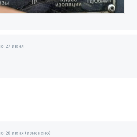
но:
27 июня
о
но:
28 июня
(изменено)