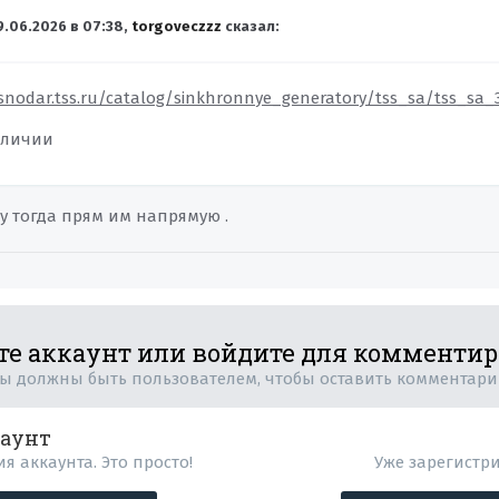
9.06.2026 в 07:38,
torgoveczzz
сказал:
asnodar.tss.ru/catalog/sinkhronnye_generatory/tss_sa/tss_sa
аличии
ду тогда прям им напрямую .
те аккаунт или войдите для комменти
ы должны быть пользователем, чтобы оставить комментар
каунт
я аккаунта. Это просто!
Уже зарегистр