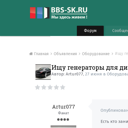
Форум
Сообще
Ищу ге
Главная
Объявления
Оборудование
Ищу генераторы для ди
Автор:
Artur077
,
27 июня
в
Оборудов
Artur077
Опубликова
Фанат
Есть кто за