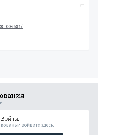
_30_004681/
рования
ий
Войти
ированы? Войдите здесь.