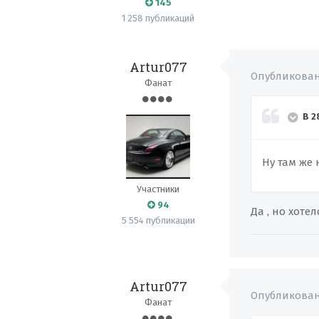
145
1 258 публикаций
Artur077
Опубликова
Фанат
В 2
Ну там же
Участники
94
Да , но хоте
5 554 публикации
Artur077
Опубликова
Фанат