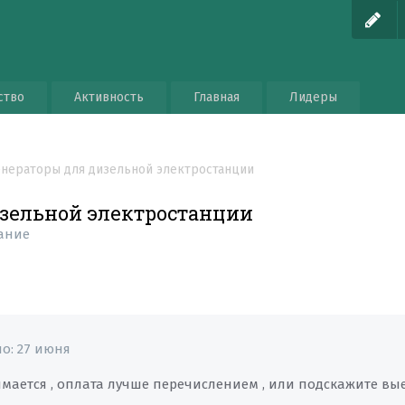
ство
Активность
Главная
Лидеры
нераторы для дизельной электростанции
зельной электростанции
ание
но:
27 июня
нимается , оплата лучше перечислением , или подскажите в