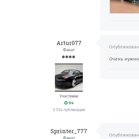
Artur077
Опубликова
Фанат
Очень нужн
Участники
94
5 554 публикации
Sprinter_777
Опубликова
Фанат