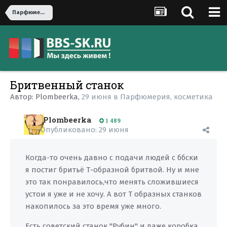
Парфюмерия, косметика
Бритвенный станок
Автор:
Plombeerka
,
29 июня
в
Парфюмерия, косметика
Plombeerka
1 489
Опубликовано:
29 июня
Когда-то очень давно с подачи людей с ббски
я постиг бритьё Т-образной бритвой. Ну и мне
это так понравилось,что менять сложившиеся
устои я уже и не хочу. А вот Т образных станков
накопилось за это время уже много.
Есть советский станок "Рубин" и даже коробка