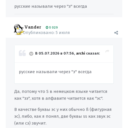
русские называли через "з" всегда
Vander
5 029
Опубликовано:
5 июля
В 05.07.2026 в 07:56,
archi
сказал:
русские называли через "з" всегда
Да, потому что S в немецком языке читается
как "зэ", хотя в алфавите читается как "эс".
В качестве буквы эс у них обычно ß (фигурная
эс), либо, как я понял, две буквы ss как звук эс
(или сэ) звучит.