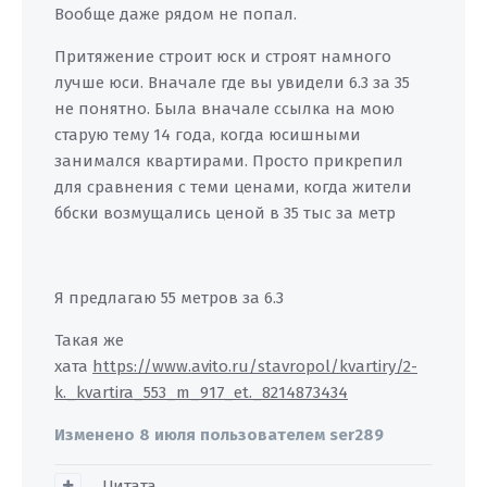
Вообще даже рядом не попал.
Притяжение строит юск и строят намного
лучше юси. Вначале где вы увидели 6.3 за 35
не понятно. Была вначале ссылка на мою
старую тему 14 года, когда юсишными
занимался квартирами. Просто прикрепил
для сравнения с теми ценами, когда жители
ббски возмущались ценой в 35 тыс за метр
Я предлагаю 55 метров за 6.3
Такая же
хата
https://www.avito.ru/stavropol/kvartiry/2-
k._kvartira_553_m_917_et._8214873434
Изменено
8 июля
пользователем ser289
Цитата