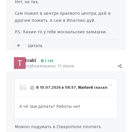
Нет, не так.
Сам пожил в центре краевого центра, дай и
другим пожить. А сам в Ипатово дуй.
P.S.: Какие-то у тебя москальские замашки.
Цитата
trabl
2 140
Опубликовано:
11 июля
В 10.07.2026 в 08:57,
Warlord
сказал:
А чё
там
делать?
Работы
нет
Можно подумать в Ставрополе плотють