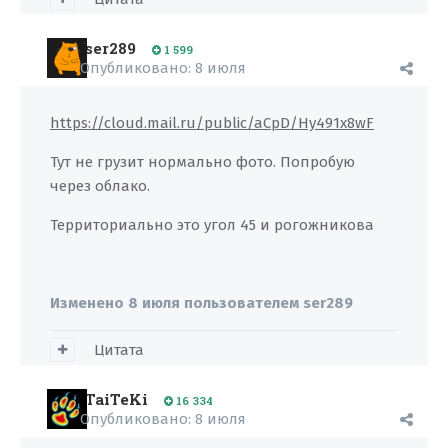
ser289
1 599
Опубликовано:
8 июля
https://cloud.mail.ru/public/aCpD/Hy491x8wF
Тут не грузит нормально фото. Попробую
через облако.
Территориально это угол 45 и рогожникова
Изменено
8 июля
пользователем ser289
Цитата
TaiTeKi
16 334
Опубликовано:
8 июля