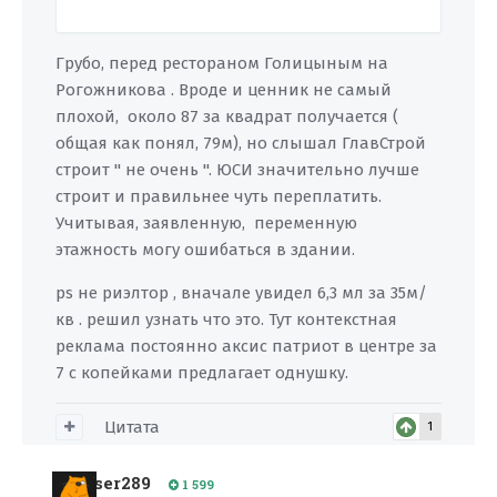
Грубо, перед рестораном Голицыным на
Рогожникова . Вроде и ценник не самый
плохой, около 87 за квадрат получается (
общая как понял, 79м), но слышал ГлавСтрой
строит " не очень ". ЮСИ значительно лучше
строит и правильнее чуть переплатить.
Учитывая, заявленную, переменную
этажность могу ошибаться в здании.
ps не риэлтор , вначале увидел 6,3 мл за 35м/
кв . решил узнать что это. Тут контекстная
реклама постоянно аксис патриот в центре за
7 с копейками предлагает однушку.
Цитата
1
ser289
1 599