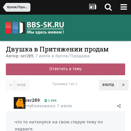
Купля/Продажа
Двушка в Притяжении продам
Автор:
ser289
,
7 июля
в
Купля/Продажа
Ответить в тему
Страница 1 из 2
НАЗАД
ВПЕРЁД
ser289
1 599
Опубликовано:
7 июля
что то наткнулся на свою старую тему по
недвиге.