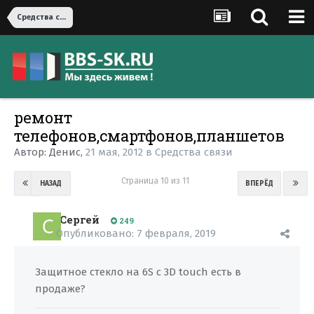
Средства связи
ремонт
телефонов,смартфонов,планшетов
Автор:
Денис
,
21 мая, 2012
в
Средства связи
Страница 10 из 11
НАЗАД
ВПЕРЁД
Сергей
249
Опубликовано:
7 февраля, 2019
Защитное стекло на 6S с 3D touch есть в
продаже?