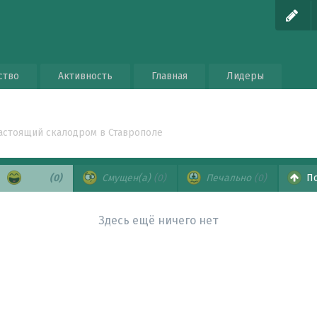
ство
Активность
Главная
Лидеры
астоящий скалодром в Ставрополе
Хаха
(0)
Смущен(а)
(0)
Печально
(0)
По
Здесь ещё ничего нет