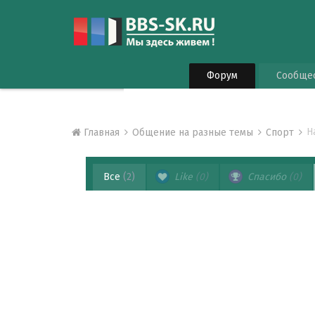
Форум
Сообще
Н
Главная
Общение на разные темы
Спорт
Все
(2)
Like
(0)
Спасибо
(0)