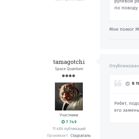
рулевой р
по поводу
Мне помог М
tamagotchi
Опубликова
Space Quantum
В 1
Ребят, под
его замены
Участники
7 749
11 486 публикаций
Проживает:
Стаурапаль