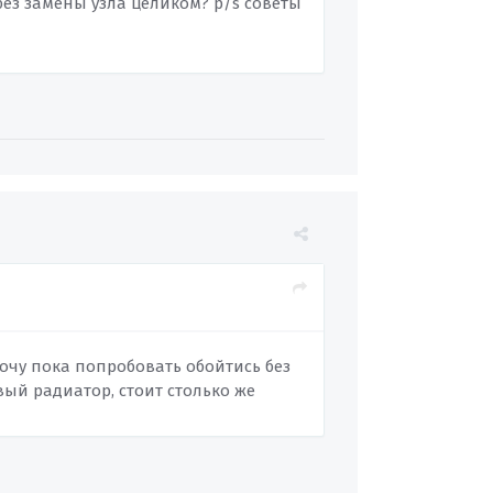
без замены узла целиком? p/s советы
Хочу пока попробовать обойтись без
вый радиатор, стоит столько же