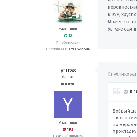
неровностям
в ЭУР, хруст
Может кто п
бы уже сам 
Участники
12
41 публикация
Проживает:
Ставрополь
yuras
Опубликова
Фанат
В 1
Добрый ден
- вот поме
Участники
по неровн
192
прокладку 
1 338 публикаций