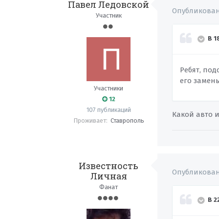
Павел Ледовской
Опубликова
Участник
В 1
Ребят, под
его замены
Участники
12
107 публикаций
Какой авто и
Проживает:
Ставрополь
Известность
Опубликова
Личная
Фанат
В 2