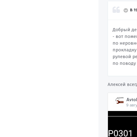
В 1
Добрый ден
- вот поме
по неровн
прокладку 
рулевой р
по поводу
Алексей всег