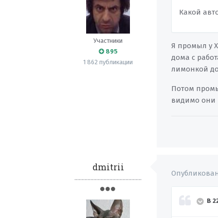
Какой авто
Участники
Я промыл у 
895
дома с рабо
1 862 публикации
лимонкой до
Потом промы
видимо они и
dmitrii
Опубликова
..............................................
В 2