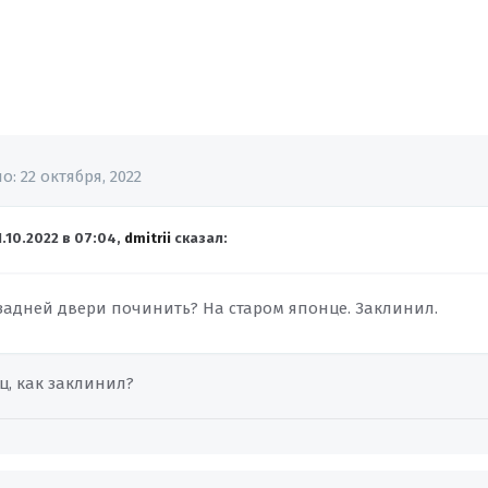
но:
22 октября, 2022
1.10.2022 в 07:04,
dmitrii
сказал:
 задней двери починить? На старом японце. Заклинил.
ц, как заклинил?