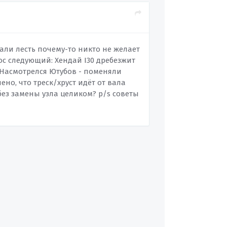
тали лесть почему-то никто не желает
рос следующий: Хендай I30 дребезжит
 Насмотрелся Ютубов - поменяли
лено, что треск/хруст идёт от вала
без замены узла целиком? p/s советы