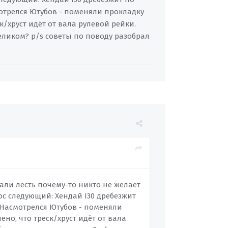
отрелся Ютубов - поменяли прокладку
ск/хруст идёт от вала рулевой рейки.
еликом? p/s советы по поводу разобрал
тали лесть почему-то никто не желает
рос следующий: Хендай I30 дребезжит
 Насмотрелся Ютубов - поменяли
лено, что треск/хруст идёт от вала