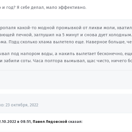
 и год? Я себе делал, мало эффективно.
Хропаля какой-то модной промывкой от ликви моли, хватило
тающей печкой, заглушил на 5 минут и снова дует холодным
ма. Пздц сколько хлама вылетело еще. Наверное больше, ч
вал под напором воды, а накипь вылетает бесконечно, еще
 забили соты. Часа полтора вымывал, щас чисто, ничего бо
но:
23 октября, 2022
2.10.2022 в 08:51,
Павел Ледовской
сказал: