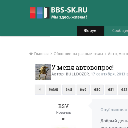
Форум
Сообще
Главная
Общение на разные темы
Авто, мот
У меня автовопрос!
Автор:
BULLDOZER
,
17 сентября, 2013
648
649
650
651
652
НАЗАД
BSV
Опубликова
Новичок
Добрый день!
вот поменять