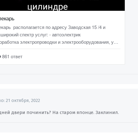
но:
21 октября, 2022
адней двери починить? На старом японце. Заклинил.