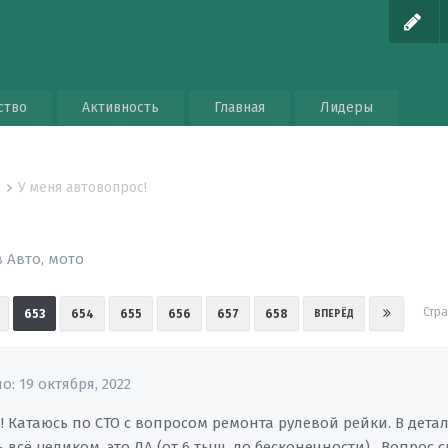
ство
Активность
Главная
Лидеры
У меня автовопрос!
о
в
Авто, мото
Стр
653
654
655
656
657
658
ВПЕРЁД
но:
19 октября, 2022
 Катаюсь по СТО с вопросом ремонта рулевой рейки. В детал
 всё целиком, это ДА (от 6 тыщ. до бесконечности) . Вопрос