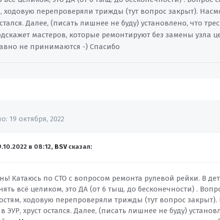
, ходовую перепроверяли трижды (тут вопрос закрыт). Насм
 остался. Далее, (писать лишнее не буду) установлено, что тре
одскажет мастеров, которые ремонтируют без замены узла ц
давно не принимаются -) Спасибо
но:
19 октября, 2022
9.10.2022 в 08:12,
BSV
сказал:
ь! Катаюсь по СТО с вопросом ремонта рулевой рейки. В де
нять всё целиком, это ДА (от 6 тыщ. до бесконечности) . Воп
остям, ходовую перепроверяли трижды (тут вопрос закрыт).
в ЭУР, хруст остался. Далее, (писать лишнее не буду) установ