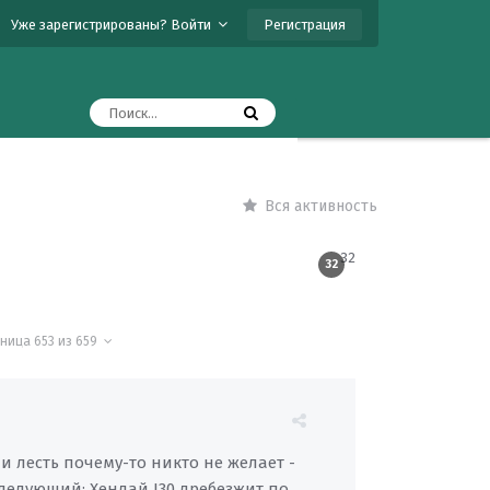
Регистрация
Уже зарегистрированы? Войти
Вся активность
32
32
аница 653 из 659
и лесть почему-то никто не желает -
 следующий: Хендай I30 дребезжит по