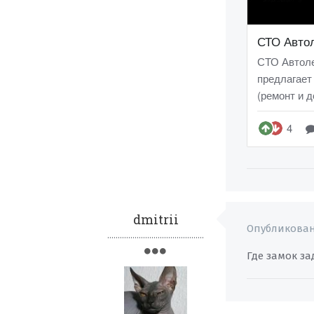
dmitrii
Опубликова
..............................................
Где замок з