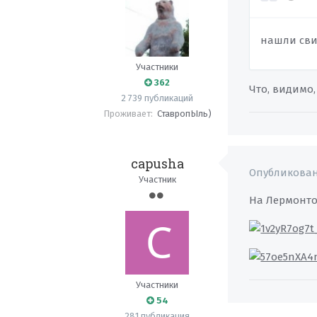
нашли сви
Участники
362
Что, видимо,
2 739 публикаций
Проживает:
СтавропЫль)
capusha
Опубликова
Участник
На Лермонто
Участники
54
281 публикация