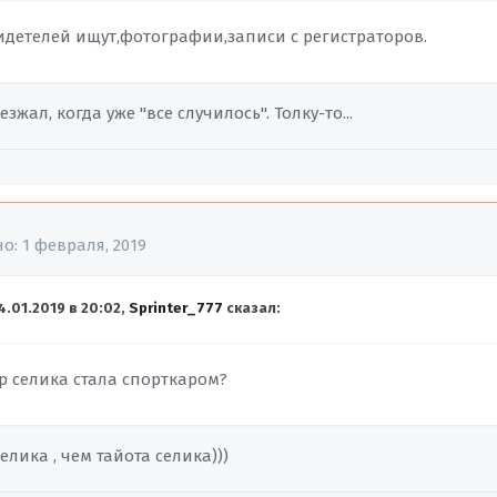
видетелей ищут,фотографии,записи с регистраторов.
езжал, когда уже "все случилось". Толку-то...
но:
1 февраля, 2019
4.01.2019 в 20:02,
Sprinter_777
сказал:
ор селика стала спорткаром?
елика , чем тайота селика)))