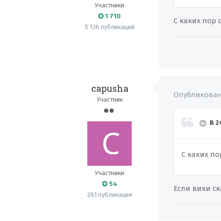
Участники
1 710
С каких пор
5 136 публикаций
capusha
Опубликова
Участник
В 2
С каких п
Участники
54
Если вики с
281 публикация