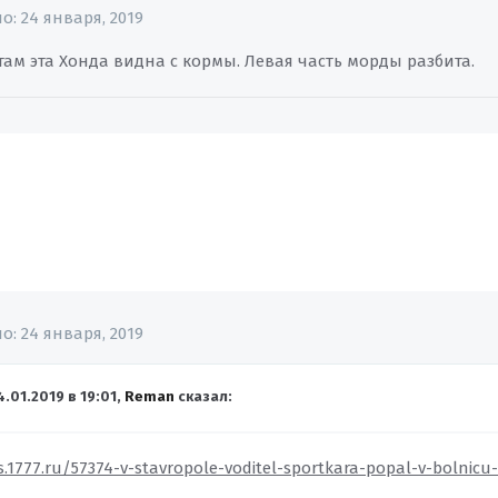
но:
24 января, 2019
, там эта Хонда видна с кормы. Левая часть морды разбита.
но:
24 января, 2019
4.01.2019 в 19:01,
Reman
сказал:
s.1777.ru/57374-v-stavropole-voditel-sportkara-popal-v-bolnic