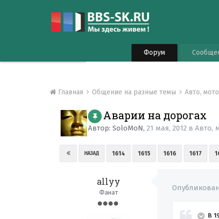
Форум
Сообще
Главная
Общение на разные темы
Авто, мот
Аварии на дорогах
Автор:
SoloMoN
,
21 мая, 2012
в
Авто, 
1614
1615
1616
1617
1
НАЗАД
allyy
Опубликова
Фанат
В 1