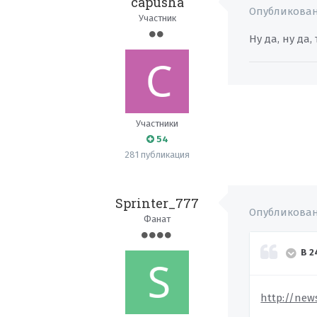
capusha
Опубликова
Участник
Ну да, ну да
Участники
54
281 публикация
Sprinter_777
Опубликова
Фанат
В 2
http://new