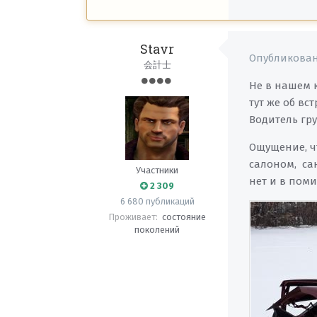
Stavr
Опубликова
会計士
Не в нашем к
тут же об вс
Водитель гру
Ощущение, чт
салоном, са
Участники
нет и в поми
2 309
6 680 публикаций
Проживает:
состояние
поколений