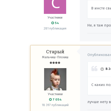
В инсте с
Участники
54
Не, я там про
281 публикация
Старый
Опубликова
Мальчиш-Плохиш
В 2
С каких п
Участники
7 054
лучше нету в
18 397 публикаций