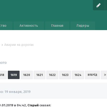
ство
Активность
Главная
Лидеры
Аварии на дорогах
о
мото
618
1619
1620
1621
1622
1623
1624
ВПЕРЁД
но:
19 января, 2019
9.01.2019 в 04:42,
Старый
сказал: