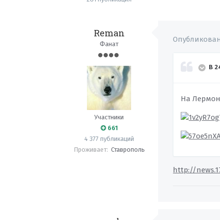
Reman
Опубликова
Фанат
В 2
На Лермон
Участники
661
4 377 публикаций
Проживает:
Ставрополь
http://news.