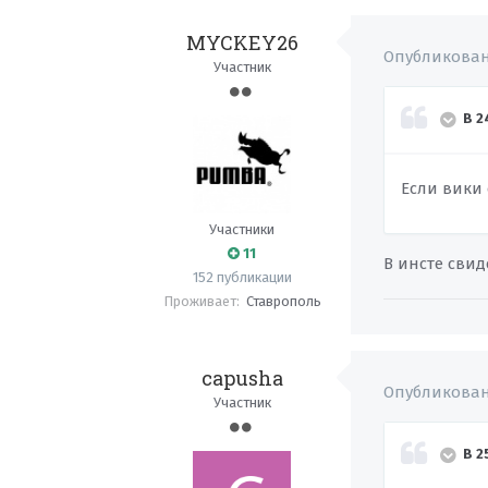
MYCKEY26
Опубликова
Участник
В 2
Если вики
Участники
11
В инсте сви
152 публикации
Проживает:
Ставрополь
capusha
Опубликова
Участник
В 2