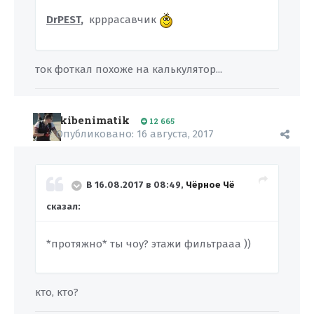
DrPEST
,
крррасавчик
ток фоткал похоже на калькулятор...
kibenimatik
12 665
Опубликовано:
16 августа, 2017
В 16.08.2017 в 08:49,
Чёрное Чё
сказал:
*протяжно* ты чоу? этажи фильтрааа ))
кто, кто?