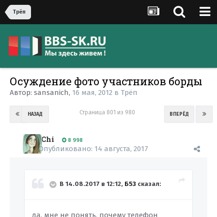
Трёп
Осуждение фото участников борды
Автор:
sansanich
,
16 мая, 2012
в
Трёп
Страница 801 из 980
НАЗАД
ВПЕРЁД
Chi
8 998
Опубликовано:
14 августа, 2017
В 14.08.2017 в 12:12,
Б53
сказал:
да. мне не понять, почему телефон