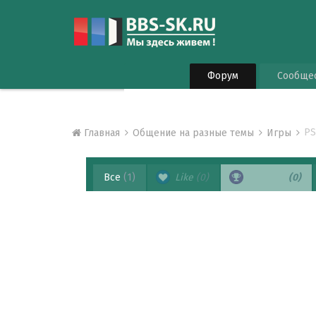
Форум
Сообще
PS
Главная
Общение на разные темы
Игры
Все
(1)
Like
(0)
Спасибо
(0)