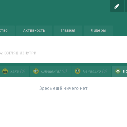
ство
Активность
Главная
Лидеры
4: ВЗГЛЯД ИЗНУТРИ
Хаха
(0)
Смущен(а)
(0)
Печально
(0)
По
Здесь ещё ничего нет