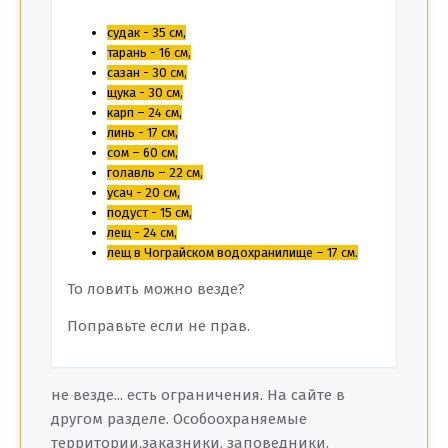
судак - 35 см,
тарань - 16 см,
сазан - 30 см,
щука - 30 см,
карп – 24 см,
линь - 17 см,
сом – 60 см,
голавль – 22 см,
усач - 20 см,
подуст - 15 см,
лещ - 24 см,
лещ в Чограйском водохранилище – 17 см.
То ловить можно везде?
Поправьте если не прав.
не везде... есть ограничения. На сайте в
другом разделе. Особоохраняемые
территории,заказники, заповедники.