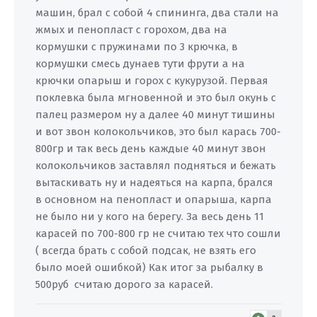
машин, брал с собой 4 спининга, два стали на
жмых и пенопласт с горохом, два на
кормушки с пружинами по 3 крючка, в
кормушки смесь дунаев тути фрути а на
крючки опарыш и горох с кукурузой. Первая
поклевка была мгновенной и это был окунь с
палец размером ну а далее 40 минут тишины
и вот звон колокольчиков, это был карась 700-
800гр и так весь день каждые 40 минут звон
колокольчиков заставлял подняться и бежать
вытаскивать ну и надеяться на карпа, брался
в основном на пенопласт и опарыша, карпа
не было ни у кого на берегу. За весь день 11
карасей по 700-800 гр не считаю тех что сошли
( всегда брать с собой подсак, не взять его
было моей ошибкой) Как итог за рыбалку в
500руб считаю дорого за карасей.