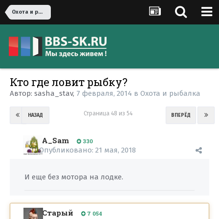
Охота и рыбалка
Кто где ловит рыбку?
Автор:
sasha_stav
,
7 февраля, 2014
в
Охота и рыбалка
Страница 48 из 54
НАЗАД
ВПЕРЁД
A_Sam
330
Опубликовано:
21 мая, 2018
И еще без мотора на лодке.
Старый
7 054