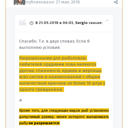
Опубликовано:
21 мая, 2018
В 21.05.2018 в 06:03,
Sergio
сказал:
Спасибо. Т.е. в двух словах, Если Я
выполняю условия:
Разрешенными для рыболовов-
любителей орудиями лова являются
удочки, спиннинги, кружки и жерлицы
всех систем и наименований с общим
количеством крючков не более 10 штук у
одного гражданина.
и
Кроме того, для следующих видов рыб установлен
допустимый размер, менее которого вылавливать
рыбу
не разрешается
: