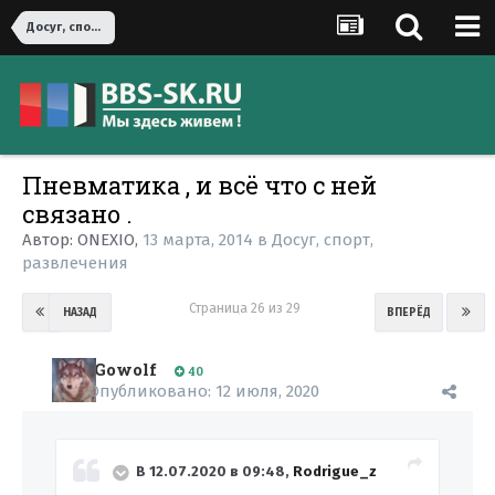
Досуг, спорт, развлечения
Пневматика , и всё что с ней
связано .
Автор:
ONEXIO
,
13 марта, 2014
в
Досуг, спорт,
развлечения
Страница 26 из 29
НАЗАД
ВПЕРЁД
Gowolf
40
Опубликовано:
12 июля, 2020
В 12.07.2020 в 09:48,
Rodrigue_z